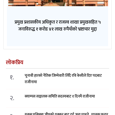
प्रमुख प्रशासकीय अधिकृत र राजस्व शाखा प्रमुखसहित ५
जनाविरुद्ध १ करोड ४१ लाख रुपैयाँको भ्रष्टाचार मुद्दा
लोकप्रिय
१.
चुनावी हारको नैतिक जिम्मेवारी लिँदै रवि केसीले दिए पदबाट
राजीनामा
२.
क्याम्पस सञ्चालक समिति सदस्यबाट १ दिनमै राजीनामा
रुकुम पश्चिममा जीपको ठक्कर बाट दुई जना घाइते , चालक फरार