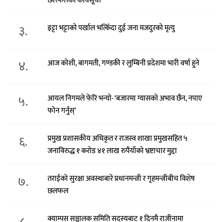
छलफलका कार्यसूची
३.
इट्टा भट्टाको पर्खाल भत्किँदा दुई जना मजदुरको मृत्यु
४.
आज कोशी, बागमती, गण्डकी र लुम्बिनी प्रदेशमा भारी वर्षा हुने
५.
आयल निगमले फेरि भन्याे- ‘बजारमा ग्यासको अभाव छैन, नपाए
फोन गर्नुस्’
६.
प्रमुख प्रशासकीय अधिकृत र राजस्व शाखा प्रमुखसहित ५
जनाविरुद्ध १ करोड ४१ लाख रुपैयाँको भ्रष्टाचार मुद्दा
७.
तराईको सुरक्षा अवस्थाबारे प्रधानमन्त्री र गृहमन्त्रीबीच विशेष
छलफल
क्याम्पस सञ्चालक समिति सदस्यबाट १ दिनमै राजीनामा