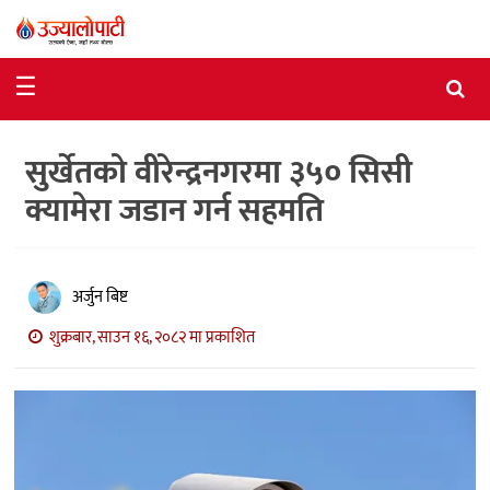
समाचार
☰
राजनीति
सुर्खेतको वीरेन्द्रनगरमा ३५० सिसी
विशेष
क्यामेरा जडान गर्न सहमति
आर्थिक
विचार
अर्जुन बिष्ट
अन्तर्वार्ता
शुक्रबार, साउन १६, २०८२ मा प्रकाशित
मनोरञ्जन
विज्ञान
प्रविधि
खेलकुद