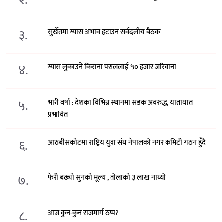
२.
३.
सुर्खेतमा ग्यास अभाव हटाउन सर्वदलीय बैठक
४.
ग्यास लुकाउने किराना पसललाई ५० हजार जरिवाना
५.
भारी वर्षा : देशका विभिन्न स्थानमा सडक अवरुद्ध, यातायात
प्रभावित
६.
आठबीसकोटमा राष्ट्रिय युवा संघ नेपालको नगर कमिटी गठन हुँदै
७.
फेरी बढ्यो सुनको मूल्य , तोलाको ३ लाख नाघ्यो
८.
आज कुन-कुन राजमार्ग ठप्प?