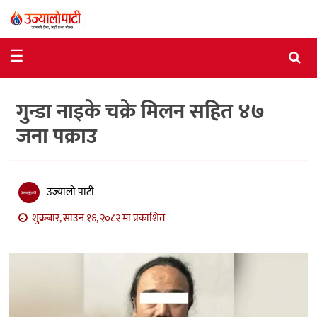
समाचार
☰
राजनीति
गुन्डा नाइके चक्रे मिलन सहित ४७
विशेष
जना पक्राउ
आर्थिक
विचार
उज्यालो पाटी
अन्तर्वार्ता
शुक्रबार, साउन १६, २०८२ मा प्रकाशित
मनोरञ्जन
विज्ञान
प्रविधि
खेलकुद