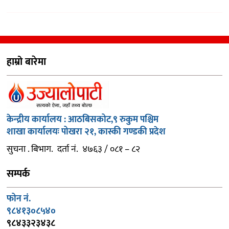
हाम्रो बारेमा
केन्द्रीय कार्यालय : आठबिसकोट,९ रुकुम पश्चिम
शाखा कार्यालयः पोखरा २१, कास्की गण्डकी प्रदेश
सुचना . बिभाग. दर्ता नं. ४७६३ / ०८१ – ८२
सम्पर्क
फोन नं.
९८४१३०८५४०
९८४३३२३४३८