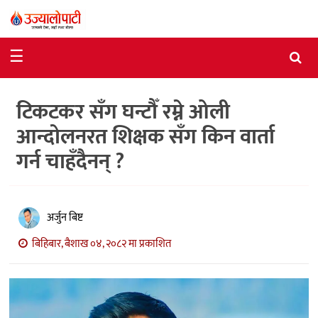
समाचार
☰
राजनीति
टिकटकर सँग घन्टौँ रम्ने ओली
विशेष
आन्दोलनरत शिक्षक सँग किन वार्ता
आर्थिक
गर्न चाहँदैनन् ?
विचार
अन्तर्वार्ता
अर्जुन बिष्ट
मनोरञ्जन
बिहिबार, बैशाख ०४, २०८२ मा प्रकाशित
विज्ञान
प्रविधि
खेलकुद