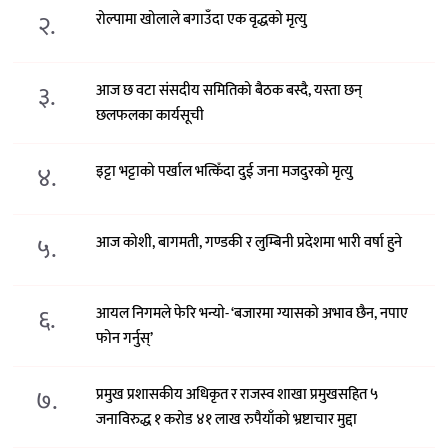
२.
रोल्पामा खोलाले बगाउँदा एक वृद्धको मृत्यु
३.
आज छ वटा संसदीय समितिको बैठक बस्दै, यस्ता छन्
छलफलका कार्यसूची
४.
इट्टा भट्टाको पर्खाल भत्किँदा दुई जना मजदुरको मृत्यु
५.
आज कोशी, बागमती, गण्डकी र लुम्बिनी प्रदेशमा भारी वर्षा हुने
६.
आयल निगमले फेरि भन्याे- ‘बजारमा ग्यासको अभाव छैन, नपाए
फोन गर्नुस्’
७.
प्रमुख प्रशासकीय अधिकृत र राजस्व शाखा प्रमुखसहित ५
जनाविरुद्ध १ करोड ४१ लाख रुपैयाँको भ्रष्टाचार मुद्दा