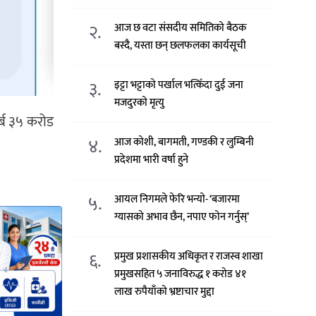
२.
आज छ वटा संसदीय समितिको बैठक
बस्दै, यस्ता छन् छलफलका कार्यसूची
३.
इट्टा भट्टाको पर्खाल भत्किँदा दुई जना
मजदुरको मृत्यु
्ब ३५ करोड
४.
आज कोशी, बागमती, गण्डकी र लुम्बिनी
प्रदेशमा भारी वर्षा हुने
५.
आयल निगमले फेरि भन्याे- ‘बजारमा
ग्यासको अभाव छैन, नपाए फोन गर्नुस्’
६.
प्रमुख प्रशासकीय अधिकृत र राजस्व शाखा
प्रमुखसहित ५ जनाविरुद्ध १ करोड ४१
लाख रुपैयाँको भ्रष्टाचार मुद्दा