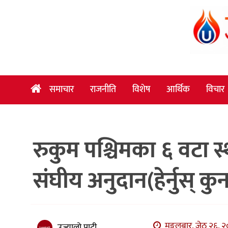
समाचार
राजनीति
विशेष
समाचार
राजनीति
विशेष
आर्थिक
विचार
आर्थिक
विचार
रुकुम पश्चिमका ६ वटा 
अन्तर्वार्ता
मनोरञ्जन
संघीय अनुदान(हेर्नुस् 
विज्ञान
प्रविधि
खेलकुद
मङ्गलबार, जेठ २६, २
उज्यालो पाटी