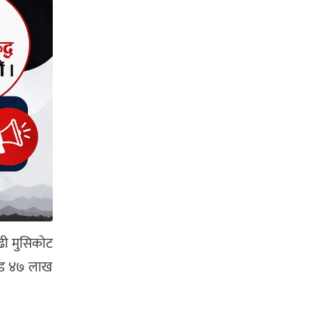
ढी मुसिकोट
ोड ४७ लाख