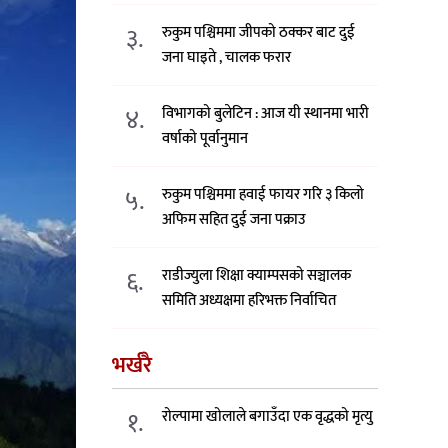
३.
रुकुम पश्चिममा जीपको ठक्कर बाट दुई
जना घाइते , चालक फरार
४.
विभागको बुलेटिन : आज यी स्थानमा भारी
वर्षाको पूर्वानुमान
५.
रुकुम पश्चिममा हवाई फायर गरि ३ किलो
अफिम सहित दुई जना पक्राउ
६.
राडीज्युला शिक्षा क्याम्पसको सञ्चालक
समिति अध्यक्षमा हरिभक्त निर्वाचित
भर्खरै
१.
रोल्पामा खोलाले बगाउँदा एक वृद्धको मृत्यु