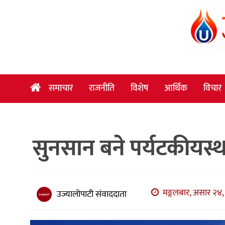
समाचार
राजनीति
विशेष
समाचार
राजनीति
विशेष
आर्थिक
विचार
आर्थिक
विचार
सुनसान बने पर्यटकीयस्
अन्तर्वार्ता
मनोरञ्जन
विज्ञान
मङ्गलबार, असार २४, 
उज्यालोपाटी संवाददाता
प्रविधि
खेलकुद