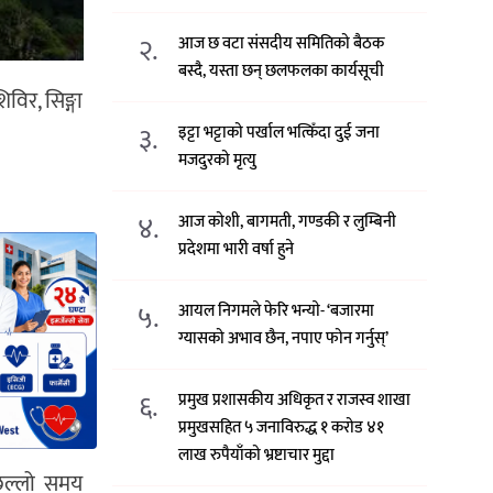
२.
आज छ वटा संसदीय समितिको बैठक
बस्दै, यस्ता छन् छलफलका कार्यसूची
िविर, सिङ्गा
३.
इट्टा भट्टाको पर्खाल भत्किँदा दुई जना
मजदुरको मृत्यु
४.
आज कोशी, बागमती, गण्डकी र लुम्बिनी
प्रदेशमा भारी वर्षा हुने
५.
आयल निगमले फेरि भन्याे- ‘बजारमा
ग्यासको अभाव छैन, नपाए फोन गर्नुस्’
६.
प्रमुख प्रशासकीय अधिकृत र राजस्व शाखा
प्रमुखसहित ५ जनाविरुद्ध १ करोड ४१
लाख रुपैयाँको भ्रष्टाचार मुद्दा
छिल्लो समय