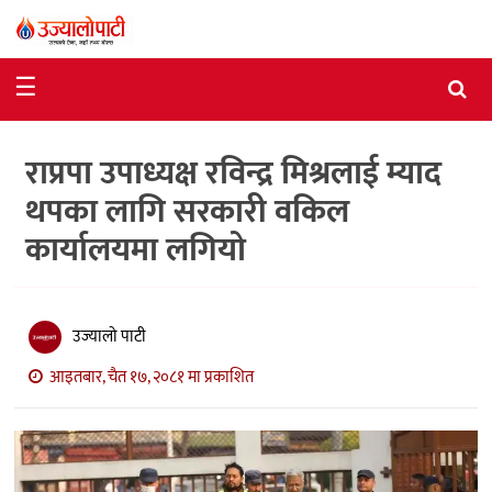
समाचार
☰
राजनीति
राप्रपा उपाध्यक्ष रविन्द्र मिश्रलाई म्याद
विशेष
थपका लागि सरकारी वकिल
आर्थिक
कार्यालयमा लगियो
विचार
अन्तर्वार्ता
उज्यालो पाटी
मनोरञ्जन
आइतबार, चैत १७, २०८१ मा प्रकाशित
विज्ञान
प्रविधि
खेलकुद