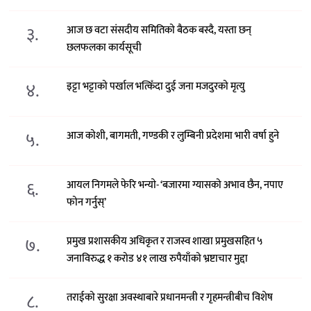
३.
आज छ वटा संसदीय समितिको बैठक बस्दै, यस्ता छन्
छलफलका कार्यसूची
४.
इट्टा भट्टाको पर्खाल भत्किँदा दुई जना मजदुरको मृत्यु
५.
आज कोशी, बागमती, गण्डकी र लुम्बिनी प्रदेशमा भारी वर्षा हुने
६.
आयल निगमले फेरि भन्याे- ‘बजारमा ग्यासको अभाव छैन, नपाए
फोन गर्नुस्’
७.
प्रमुख प्रशासकीय अधिकृत र राजस्व शाखा प्रमुखसहित ५
जनाविरुद्ध १ करोड ४१ लाख रुपैयाँको भ्रष्टाचार मुद्दा
८.
तराईको सुरक्षा अवस्थाबारे प्रधानमन्त्री र गृहमन्त्रीबीच विशेष