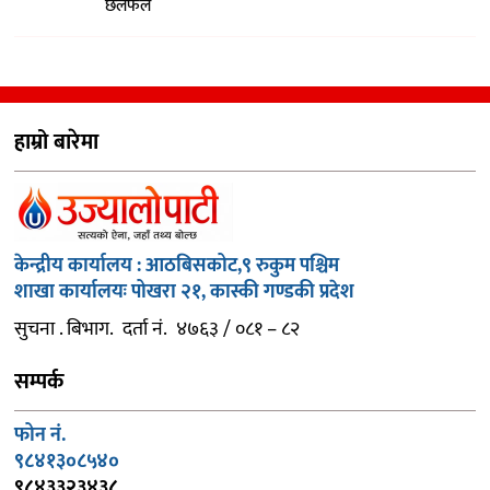
छलफल
हाम्रो बारेमा
केन्द्रीय कार्यालय : आठबिसकोट,९ रुकुम पश्चिम
शाखा कार्यालयः पोखरा २१, कास्की गण्डकी प्रदेश
सुचना . बिभाग. दर्ता नं. ४७६३ / ०८१ – ८२
सम्पर्क
फोन नं.
९८४१३०८५४०
९८४३३२३४३८