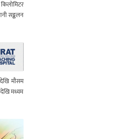
३ किलोमिटर
पानी सङ्कलन
देखि मौसम
ादेखि मध्यम