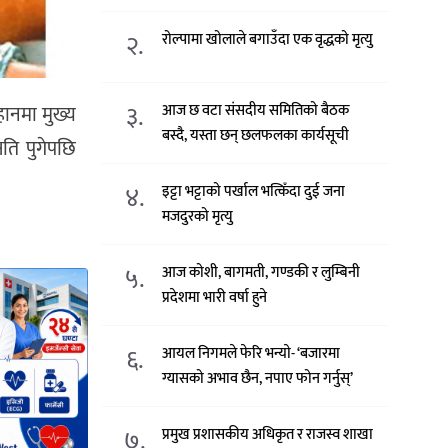
२.
रोल्पामा खोलाले बगाउँदा एक वृद्धको मृत्यु
३.
ानमा मुख्य
आज छ वटा संसदीय समितिको बैठक
बस्दै, यस्ता छन् छलफलका कार्यसूची
ति पुगेपछि
४.
इट्टा भट्टाको पर्खाल भत्किँदा दुई जना
मजदुरको मृत्यु
५.
आज कोशी, बागमती, गण्डकी र लुम्बिनी
प्रदेशमा भारी वर्षा हुने
६.
आयल निगमले फेरि भन्याे- ‘बजारमा
ग्यासको अभाव छैन, नपाए फोन गर्नुस्’
७.
प्रमुख प्रशासकीय अधिकृत र राजस्व शाखा