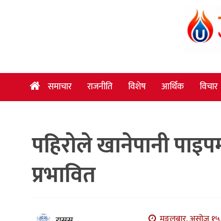
समाचार
राजनीति
विशेष
समाचार
राजनीति
विशेष
आर्थिक
विचार
आर्थिक
विचार
पहिरोले खानेपानी पाइपमा
अन्तर्वार्ता
मनोरञ्जन
प्रभावित
विज्ञान
प्रविधि
खेलकुद
मङ्गलबार, असोज १५,
रासस