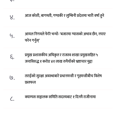
४.
आज कोशी, बागमती, गण्डकी र लुम्बिनी प्रदेशमा भारी वर्षा हुने
५.
आयल निगमले फेरि भन्याे- ‘बजारमा ग्यासको अभाव छैन, नपाए
फोन गर्नुस्’
६.
प्रमुख प्रशासकीय अधिकृत र राजस्व शाखा प्रमुखसहित ५
जनाविरुद्ध १ करोड ४१ लाख रुपैयाँको भ्रष्टाचार मुद्दा
७.
तराईको सुरक्षा अवस्थाबारे प्रधानमन्त्री र गृहमन्त्रीबीच विशेष
छलफल
८.
क्याम्पस सञ्चालक समिति सदस्यबाट १ दिनमै राजीनामा