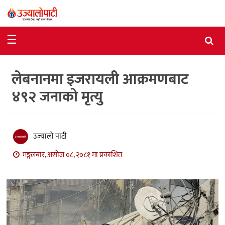
समाचार
☰
राजनीति
लेबनानमा इजरायली आक्रमणबाट
विशेष
४९२ जनाको मृत्यु
आर्थिक
विचार
उज्यालो पाटी
अन्तर्वार्ता
मङ्गलबार, असोज ०८, २०८१ मा प्रकाशित
मनोरञ्जन
विज्ञान
प्रविधि
खेलकुद