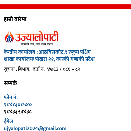
हाम्रो बारेमा
केन्द्रीय कार्यालय : आठबिसकोट,९ रुकुम पश्चिम
शाखा कार्यालयः पोखरा २१, कास्की गण्डकी प्रदेश
सुचना . बिभाग. दर्ता नं. ४७६३ / ०८१ – ८२
सम्पर्क
फोन नं.
९८४१३०८५४०
९८४३३२३४३८
ईमेल
ujyalopati2024@gmail.com