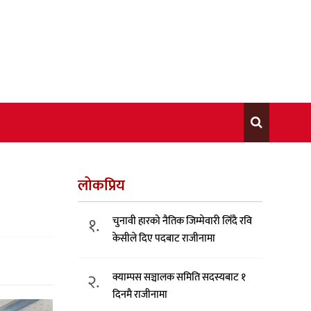
लोकप्रिय
१.
चुनावी हारको नैतिक जिम्मेवारी लिँदै रवि
केसीले दिए पदबाट राजीनामा
२.
क्याम्पस सञ्चालक समिति सदस्यबाट १
दिनमै राजीनामा