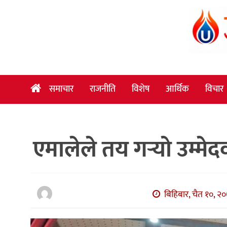
समाचार
राजनीति
विशेष
समाचार
राजनीति
विशेष
आर्थिक
विचार
आर्थिक
विचार
एमालेले तय गर्‍यो उम्म
अन्तर्वार्ता
मनोरञ्जन
विज्ञान
बिहिबार, चैत १०, २०
प्रविधि
खेलकुद