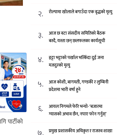
२.
रोल्पामा खोलाले बगाउँदा एक वृद्धको मृत्यु
३.
आज छ वटा संसदीय समितिको बैठक
बस्दै, यस्ता छन् छलफलका कार्यसूची
४.
इट्टा भट्टाको पर्खाल भत्किँदा दुई जना
मजदुरको मृत्यु
५.
आज कोशी, बागमती, गण्डकी र लुम्बिनी
प्रदेशमा भारी वर्षा हुने
६.
आयल निगमले फेरि भन्याे- ‘बजारमा
ग्यासको अभाव छैन, नपाए फोन गर्नुस्’
गि पार्टीको
७.
प्रमुख प्रशासकीय अधिकृत र राजस्व शाखा