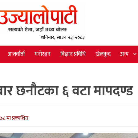
शनिबार, साउन २३, २०८३
अन्तर्वार्ता
मनोरञ्जन
विज्ञान प्रविधि
खेलकुद
अन्य
ेदवार छनौटका ६ वटा मापदण्ड
७८ मा प्रकाशित