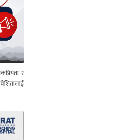
ोकप्रियता र
मावेशितालाई