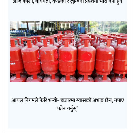
आज कोशी, बागमती, गण्डकी र लुम्बिनी प्रदेशमा भारी वर्षा हुने
आयल निगमले फेरि भन्याे- ‘बजारमा ग्यासको अभाव छैन, नपाए
फोन गर्नुस्’