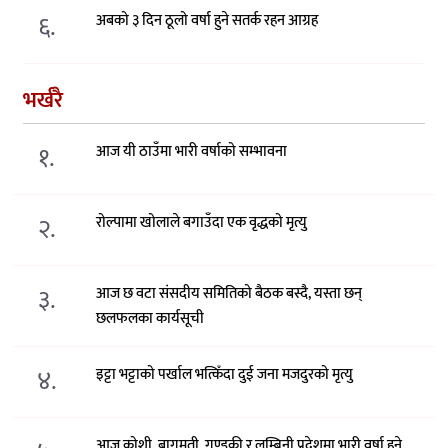
६.
अबको ३ दिन ठूलो वर्षा हुने सतर्क रहन आग्रह
भर्खरै
१.
आज यी ठाउँमा भारी वर्षाको सम्भावना
२.
रोल्पामा खोलाले बगाउँदा एक वृद्धको मृत्यु
३.
आज छ वटा संसदीय समितिको बैठक बस्दै, यस्ता छन्
छलफलका कार्यसूची
४.
इट्टा भट्टाको पर्खाल भत्किँदा दुई जना मजदुरको मृत्यु
आज कोशी, बागमती, गण्डकी र लुम्बिनी प्रदेशमा भारी वर्षा हुने