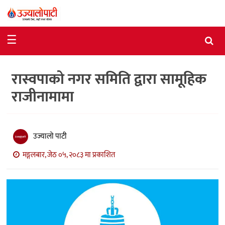
समाचार
☰
राजनीति
रास्वपाको नगर समिति द्वारा सामूहिक
विशेष
राजीनामामा
आर्थिक
विचार
उज्यालो पाटी
अन्तर्वार्ता
मङ्गलबार, जेठ ०५, २०८३ मा प्रकाशित
मनोरञ्जन
विज्ञान
प्रविधि
खेलकुद