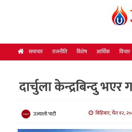
समाचार
राजनीति
विशेष
समाचार
राजनीति
विशेष
आर्थिक
विचार
आर्थिक
विचार
दार्चुला केन्द्रबिन्दु भएर
अन्तर्वार्ता
मनोरञ्जन
विज्ञान
बिहिबार, चैत १२, २०
उज्यालो पाटी
प्रविधि
खेलकुद