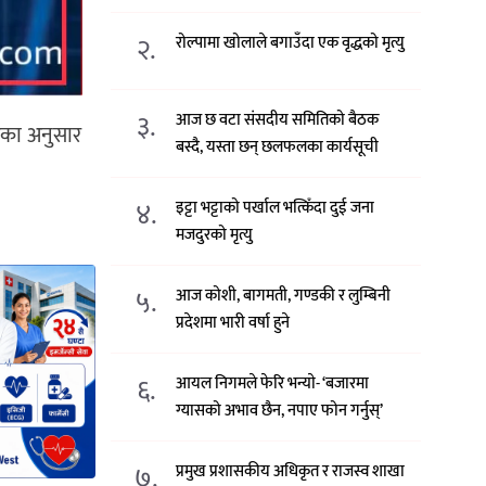
२.
रोल्पामा खोलाले बगाउँदा एक वृद्धको मृत्यु
३.
आज छ वटा संसदीय समितिको बैठक
्रका अनुसार
बस्दै, यस्ता छन् छलफलका कार्यसूची
४.
इट्टा भट्टाको पर्खाल भत्किँदा दुई जना
मजदुरको मृत्यु
५.
आज कोशी, बागमती, गण्डकी र लुम्बिनी
प्रदेशमा भारी वर्षा हुने
६.
आयल निगमले फेरि भन्याे- ‘बजारमा
ग्यासको अभाव छैन, नपाए फोन गर्नुस्’
७.
प्रमुख प्रशासकीय अधिकृत र राजस्व शाखा