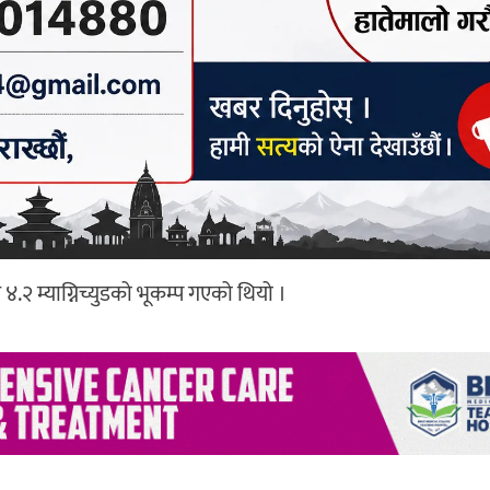
४.२ म्याग्निच्युडको भूकम्प गएको थियो ।