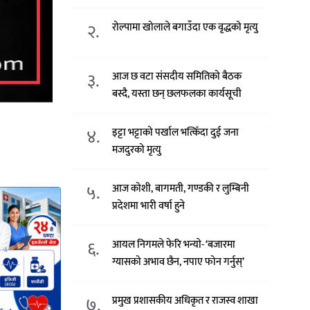
२.
रोल्पामा खोलाले बगाउँदा एक वृद्धको मृत्यु
३.
आज छ वटा संसदीय समितिको बैठक
बस्दै, यस्ता छन् छलफलका कार्यसूची
४.
इट्टा भट्टाको पर्खाल भत्किँदा दुई जना
मजदुरको मृत्यु
५.
आज कोशी, बागमती, गण्डकी र लुम्बिनी
प्रदेशमा भारी वर्षा हुने
६.
आयल निगमले फेरि भन्याे- ‘बजारमा
ग्यासको अभाव छैन, नपाए फोन गर्नुस्’
७.
प्रमुख प्रशासकीय अधिकृत र राजस्व शाखा