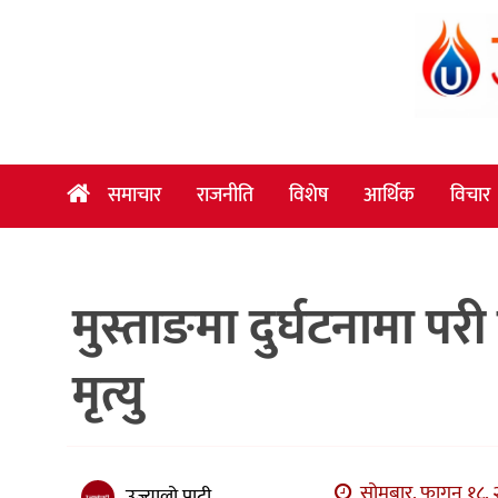
समाचार
राजनीति
विशेष
समाचार
राजनीति
विशेष
आर्थिक
विचार
आर्थिक
विचार
मुस्ताङमा दुर्घटनामा प
अन्तर्वार्ता
मनोरञ्जन
मृत्यु
विज्ञान
प्रविधि
खेलकुद
सोमबार, फागुन १८, 
उज्यालो पाटी