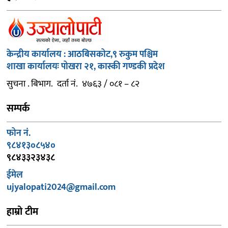
केन्द्रीय कार्यालय : आठबिसकोट,९ रुकुम पश्चिम
शाखा कार्यालयः पोखरा २१, कास्की गण्डकी प्रदेश
सुचना . बिभाग. दर्ता नं. ४७६३ / ०८१ – ८२
सम्पर्क
फोन नं.
९८४१३०८५४०
९८४३३२३४३८
ईमेल
ujyalopati2024@gmail.com
हाम्रो टीम