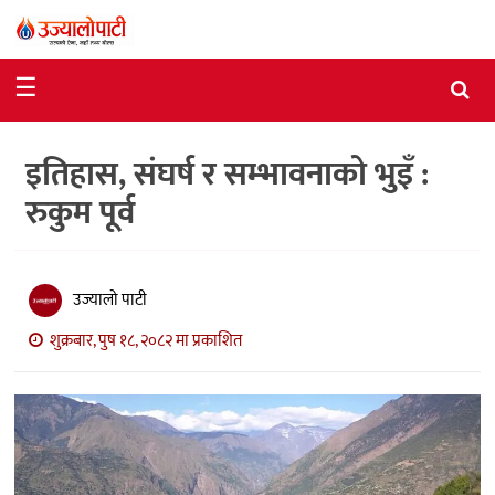
समाचार
☰
राजनीति
इतिहास, संघर्ष र सम्भावनाको भुइँ :
विशेष
रुकुम पूर्व
आर्थिक
विचार
उज्यालो पाटी
अन्तर्वार्ता
शुक्रबार, पुष १८, २०८२ मा प्रकाशित
मनोरञ्जन
विज्ञान
प्रविधि
खेलकुद