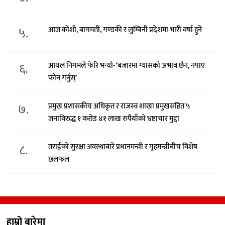
५.
आज कोशी, बागमती, गण्डकी र लुम्बिनी प्रदेशमा भारी वर्षा हुने
६.
आयल निगमले फेरि भन्याे- ‘बजारमा ग्यासको अभाव छैन, नपाए
फोन गर्नुस्’
७.
प्रमुख प्रशासकीय अधिकृत र राजस्व शाखा प्रमुखसहित ५
जनाविरुद्ध १ करोड ४१ लाख रुपैयाँको भ्रष्टाचार मुद्दा
८.
तराईको सुरक्षा अवस्थाबारे प्रधानमन्त्री र गृहमन्त्रीबीच विशेष
छलफल
हाम्रो बारेमा