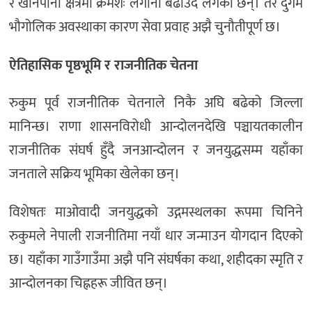
र खानेपानी क्षेत्रमा क्रमशः लगानी बढाउँदै लगेका छन्। तर दुर्गम
भौगोलिक अवस्थाका कारण सेवा प्रवाह अझै चुनौतीपूर्ण छ।
ऐतिहासिक पृष्ठभूमि र राजनीतिक चेतना
रुकुम पूर्व राजनीतिक चेतनाले निकै अघि बढेको जिल्ला
मानिन्छ। राणा शासनविरोधी आन्दोलनदेखि पञ्चायतकालीन
राजनीतिक संघर्ष हुँदै जनआन्दोलन र जनयुद्धसम्म यहाँका
जनताले सक्रिय भूमिका खेलेका छन्।
विशेषतः माओवादी जनयुद्धको उद्गमस्थलका रूपमा चिनिने
रुकुमले नेपाली राजनीतिमा नयाँ धार जन्माउन योगदान दिएको
छ। यहाँका गाउँगाउँमा अझै पनि संघर्षका कथा, शहीदका स्मृति र
आन्दोलनका चिह्नहरू जीवित छन्।