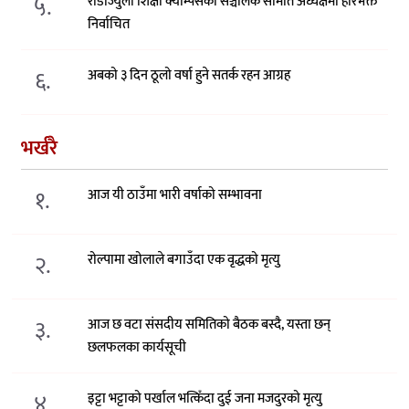
५.
राडीज्युला शिक्षा क्याम्पसको सञ्चालक समिति अध्यक्षमा हरिभक्त
निर्वाचित
६.
अबको ३ दिन ठूलो वर्षा हुने सतर्क रहन आग्रह
भर्खरै
१.
आज यी ठाउँमा भारी वर्षाको सम्भावना
२.
रोल्पामा खोलाले बगाउँदा एक वृद्धको मृत्यु
३.
आज छ वटा संसदीय समितिको बैठक बस्दै, यस्ता छन्
छलफलका कार्यसूची
४.
इट्टा भट्टाको पर्खाल भत्किँदा दुई जना मजदुरको मृत्यु