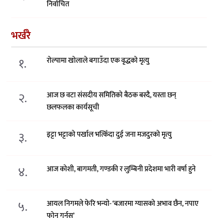
निर्वाचित
भर्खरै
१.
रोल्पामा खोलाले बगाउँदा एक वृद्धको मृत्यु
२.
आज छ वटा संसदीय समितिको बैठक बस्दै, यस्ता छन्
छलफलका कार्यसूची
३.
इट्टा भट्टाको पर्खाल भत्किँदा दुई जना मजदुरको मृत्यु
४.
आज कोशी, बागमती, गण्डकी र लुम्बिनी प्रदेशमा भारी वर्षा हुने
५.
आयल निगमले फेरि भन्याे- ‘बजारमा ग्यासको अभाव छैन, नपाए
फोन गर्नुस्’