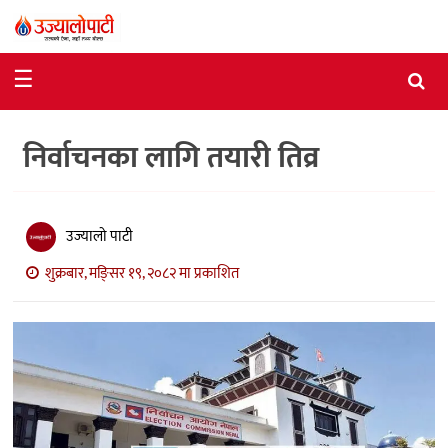
समाचार
☰
राजनीति
निर्वाचनका लागि तयारी तिव्र
विशेष
आर्थिक
विचार
उज्यालो पाटी
शुक्रबार, मङि्सर १९, २०८२ मा प्रकाशित
अन्तर्वार्ता
मनोरञ्जन
विज्ञान
प्रविधि
खेलकुद