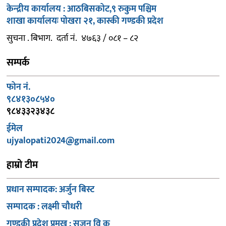
केन्द्रीय कार्यालय : आठबिसकोट,९ रुकुम पश्चिम
शाखा कार्यालयः पोखरा २१, कास्की गण्डकी प्रदेश
सुचना . बिभाग. दर्ता नं. ४७६३ / ०८१ – ८२
सम्पर्क
फोन नं.
९८४१३०८५४०
९८४३३२३४३८
ईमेल
ujyalopati2024@gmail.com
हाम्रो टीम
प्रधान सम्पादक: अर्जुन बिस्ट
सम्पादक : लक्ष्मी चौधरी
गण्डकी प्रदेश प्रमुख : सुजन वि क