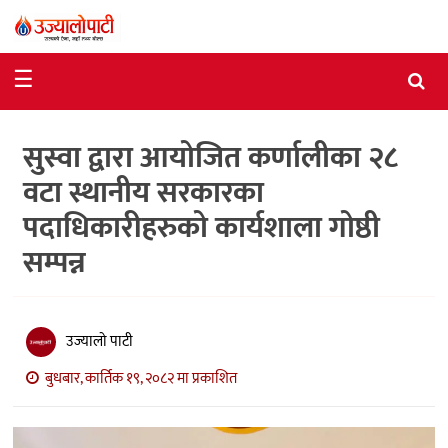
समाचार
☰
राजनीति
सुस्वा द्वारा आयोजित कर्णालीका २८
विशेष
वटा स्थानीय सरकारका
आर्थिक
पदाधिकारीहरुको कार्यशाला गोष्ठी
विचार
सम्पन्न
अन्तर्वार्ता
मनोरञ्जन
उज्यालो पाटी
विज्ञान
बुधबार, कार्तिक १९, २०८२ मा प्रकाशित
प्रविधि
खेलकुद