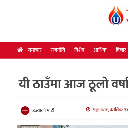
समाचार
राजनीति
विशेष
समाचार
राजनीति
विशेष
आर्थिक
विचार
आर्थिक
विचार
यी ठाउँमा आज ठूलो वर्
अन्तर्वार्ता
मनोरञ्जन
विज्ञान
मङ्गलबार, कार्तिक ११
उज्यालो पाटी
प्रविधि
खेलकुद