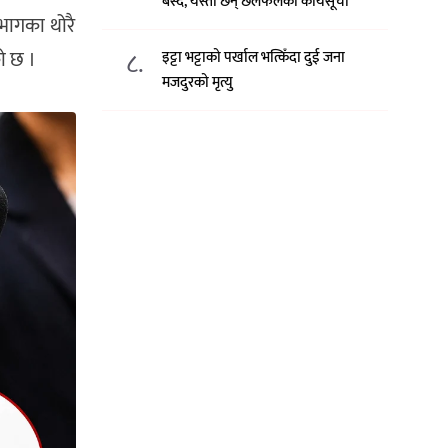
बस्दै, यस्ता छन् छलफलका कार्यसूची
ूभागका थोरै
ो छ ।
८.
इट्टा भट्टाको पर्खाल भत्किँदा दुई जना
मजदुरको मृत्यु