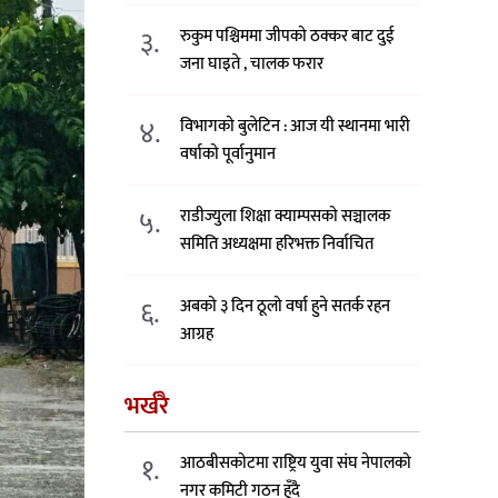
३.
रुकुम पश्चिममा जीपको ठक्कर बाट दुई
जना घाइते , चालक फरार
४.
विभागको बुलेटिन : आज यी स्थानमा भारी
वर्षाको पूर्वानुमान
५.
राडीज्युला शिक्षा क्याम्पसको सञ्चालक
समिति अध्यक्षमा हरिभक्त निर्वाचित
६.
अबको ३ दिन ठूलो वर्षा हुने सतर्क रहन
आग्रह
भर्खरै
१.
आठबीसकोटमा राष्ट्रिय युवा संघ नेपालको
नगर कमिटी गठन हुँदै