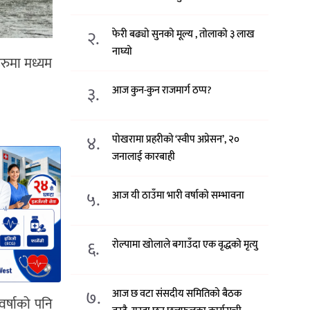
२.
फेरी बढ्यो सुनको मूल्य , तोलाको ३ लाख
नाघ्यो
हरुमा मध्यम
३.
आज कुन-कुन राजमार्ग ठप्प?
४.
पोखरामा प्रहरीको ‘स्वीप अप्रेसन’, २०
जनालाई कारबाही
५.
आज यी ठाउँमा भारी वर्षाको सम्भावना
६.
रोल्पामा खोलाले बगाउँदा एक वृद्धको मृत्यु
७.
आज छ वटा संसदीय समितिको बैठक
र्षाको पनि