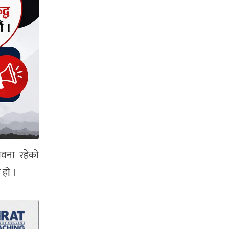
ावना रहेको
 हो ।