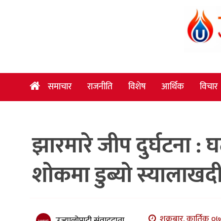
समाचार
राजनीति
विशेष
समाचार
राजनीति
विशेष
आर्थिक
विचार
आर्थिक
विचार
झारमारे जीप दुर्घटना : 
अन्तर्वार्ता
मनोरञ्जन
शोकमा डुब्यो स्यालाखदी
विज्ञान
प्रविधि
खेलकुद
शुक्रबार, कार्तिक ०७
उज्यालोपाटी संवाददाता