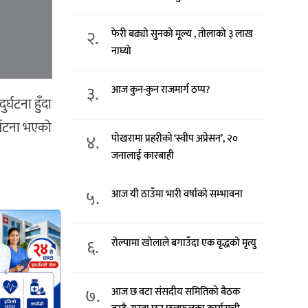
२.
फेरी बढ्यो सुनको मूल्य , तोलाको ३ लाख
नाघ्यो
३.
आज कुन-कुन राजमार्ग ठप्प?
घटना हुँदा
्घटना भएको
४.
पोखरामा प्रहरीको ‘स्वीप अप्रेसन’, २०
जनालाई कारबाही
५.
आज यी ठाउँमा भारी वर्षाको सम्भावना
६.
रोल्पामा खोलाले बगाउँदा एक वृद्धको मृत्यु
७.
आज छ वटा संसदीय समितिको बैठक