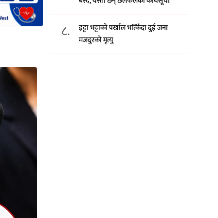
बस्दै, यस्ता छन् छलफलका कार्यसूची
८.
इट्टा भट्टाको पर्खाल भत्किँदा दुई जना
मजदुरको मृत्यु