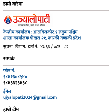
हाम्रो बारेमा
केन्द्रीय कार्यालय : आठबिसकोट,९ रुकुम पश्चिम
शाखा कार्यालयः पोखरा २१, कास्की गण्डकी प्रदेश
सुचना . बिभाग. दर्ता नं. ४७६३ / ०८१ – ८२
सम्पर्क
फोन नं.
९८४१३०८५४०
९८४३३२३४३८
ईमेल
ujyalopati2024@gmail.com
हाम्रो टीम