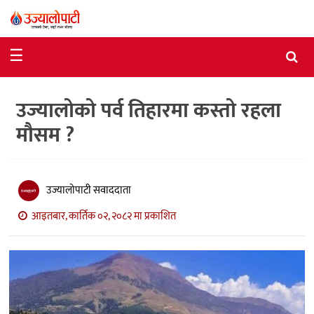
समाचार
☰
राजनीति
उज्यालोको पर्व तिहारमा कस्तो रहला
विशेष
मौसम ?
आर्थिक
विचार
उज्यालोपाटी सवाददाता
अन्तर्वार्ता
आइतबार, कार्तिक ०२, २०८२ मा प्रकाशित
मनोरञ्जन
विज्ञान
प्रविधि
खेलकुद