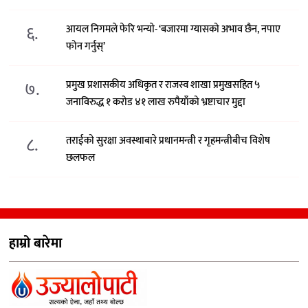
६.
आयल निगमले फेरि भन्याे- ‘बजारमा ग्यासको अभाव छैन, नपाए
फोन गर्नुस्’
७.
प्रमुख प्रशासकीय अधिकृत र राजस्व शाखा प्रमुखसहित ५
जनाविरुद्ध १ करोड ४१ लाख रुपैयाँको भ्रष्टाचार मुद्दा
८.
तराईको सुरक्षा अवस्थाबारे प्रधानमन्त्री र गृहमन्त्रीबीच विशेष
छलफल
हाम्रो बारेमा