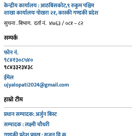
केन्द्रीय कार्यालय : आठबिसकोट,९ रुकुम पश्चिम
शाखा कार्यालयः पोखरा २१, कास्की गण्डकी प्रदेश
सुचना . बिभाग. दर्ता नं. ४७६३ / ०८१ – ८२
सम्पर्क
फोन नं.
९८४१३०८५४०
९८४३३२३४३८
ईमेल
ujyalopati2024@gmail.com
हाम्रो टीम
प्रधान सम्पादक: अर्जुन बिस्ट
सम्पादक : लक्ष्मी चौधरी
गण्डकी प्रदेश प्रमुख : सुजन वि क