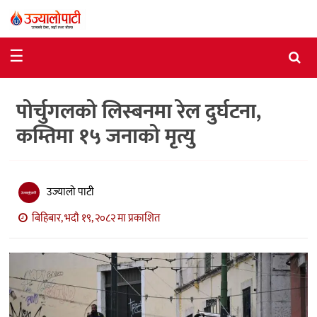
समाचार
☰
राजनीति
पोर्चुगलको लिस्बनमा रेल दुर्घटना,
विशेष
कम्तिमा १५ जनाको मृत्यु
आर्थिक
विचार
उज्यालो पाटी
अन्तर्वार्ता
बिहिबार, भदौ १९, २०८२ मा प्रकाशित
मनोरञ्जन
विज्ञान
प्रविधि
खेलकुद