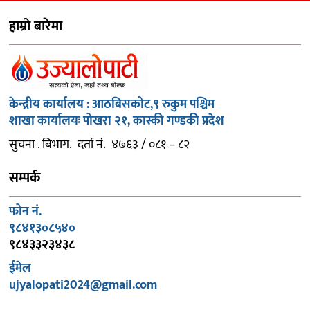
हाम्रो बारेमा
केन्द्रीय कार्यालय : आठबिसकोट,९ रुकुम पश्चिम
शाखा कार्यालयः पोखरा २१, कास्की गण्डकी प्रदेश
सुचना . बिभाग. दर्ता नं. ४७६३ / ०८१ – ८२
सम्पर्क
फोन नं.
९८४१३०८५४०
९८४३३२३४३८
ईमेल
ujyalopati2024@gmail.com