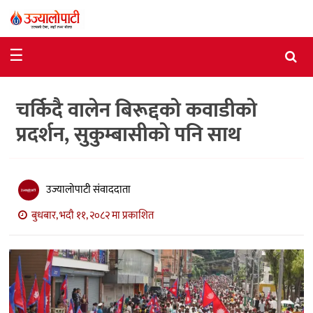
समाचार
☰
राजनीति
चर्किदै वालेन बिरूद्दको कवाडीको
विशेष
प्रदर्शन, सुकुम्बासीको पनि साथ
आर्थिक
विचार
उज्यालोपाटी संवाददाता
अन्तर्वार्ता
बुधबार, भदौ ११, २०८२ मा प्रकाशित
मनोरञ्जन
विज्ञान
प्रविधि
खेलकुद