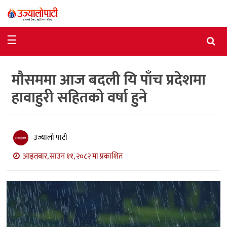
समाचार
☰
राजनीति
मौसममा आज बदली यि पाँच प्रदेशमा
विशेष
हावाहुरी सहितको वर्षा हुने
आर्थिक
विचार
उज्यालो पाटी
अन्तर्वार्ता
आइतबार, साउन ११, २०८२ मा प्रकाशित
मनोरञ्जन
विज्ञान
प्रविधि
खेलकुद