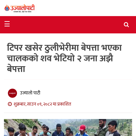
समाचार
☰
राजनीति
टिपर खसेर ठुलीभेरीमा बेपत्ता भएका
विशेष
चालकको शव भेटियो २ जना अझै
आर्थिक
बेपत्ता
विचार
अन्तर्वार्ता
उज्यालो पाटी
मनोरञ्जन
शुक्रबार, साउन ०९, २०८२ मा प्रकाशित
विज्ञान
प्रविधि
खेलकुद