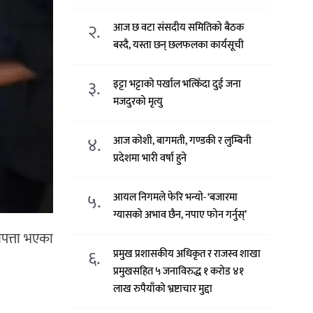
२.
आज छ वटा संसदीय समितिको बैठक
बस्दै, यस्ता छन् छलफलका कार्यसूची
३.
इट्टा भट्टाको पर्खाल भत्किँदा दुई जना
मजदुरको मृत्यु
४.
आज कोशी, बागमती, गण्डकी र लुम्बिनी
प्रदेशमा भारी वर्षा हुने
५.
आयल निगमले फेरि भन्याे- ‘बजारमा
ग्यासको अभाव छैन, नपाए फोन गर्नुस्’
पत्ता भएका
६.
प्रमुख प्रशासकीय अधिकृत र राजस्व शाखा
प्रमुखसहित ५ जनाविरुद्ध १ करोड ४१
लाख रुपैयाँको भ्रष्टाचार मुद्दा