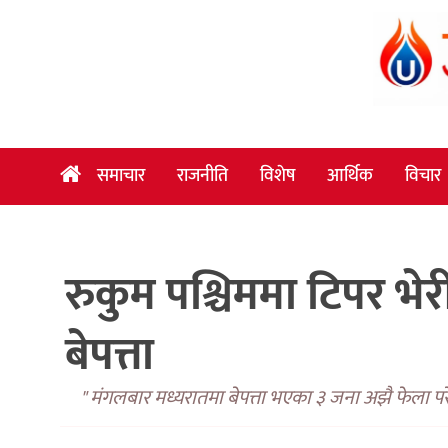
समाचार
राजनीति
विशेष
समाचार
राजनीति
विशेष
आर्थिक
विचार
आर्थिक
विचार
रुकुम पश्चिममा टिपर भे
अन्तर्वार्ता
मनोरञ्जन
बेपत्ता
विज्ञान
प्रविधि
" मंगलबार मध्यरातमा बेपत्ता भएका ३ जना अझै फेला पर
खेलकुद