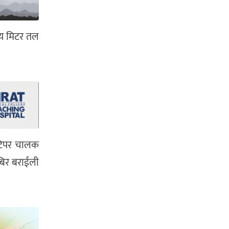
सय मिटर तल
। टिपर चालक
बिर बराईली