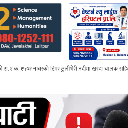
लि को रा. १ क. १५०१ नम्बरको टिपर ठुलीभेरी नदीमा खस्दा चालक स