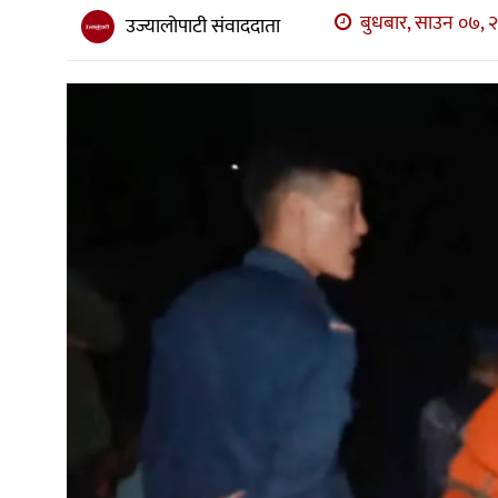
बुधबार, साउन ०७, २
उज्यालोपाटी संवाददाता
अन्य