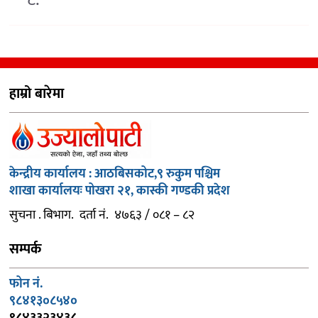
हाम्रो बारेमा
केन्द्रीय कार्यालय : आठबिसकोट,९ रुकुम पश्चिम
शाखा कार्यालयः पोखरा २१, कास्की गण्डकी प्रदेश
सुचना . बिभाग. दर्ता नं. ४७६३ / ०८१ – ८२
सम्पर्क
फोन नं.
९८४१३०८५४०
९८४३३२३४३८