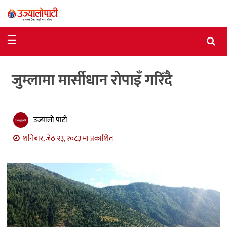
समाचार
☰
राजनीति
जुम्लामा मार्सीधान रोपाइँ गरिँदै
विशेष
आर्थिक
विचार
उज्यालो पाटी
शनिबार, जेठ २३, २०८३ मा प्रकाशित
अन्तर्वार्ता
मनोरञ्जन
विज्ञान
प्रविधि
खेलकुद