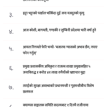
३.
इट्टा भट्टाको पर्खाल भत्किँदा दुई जना मजदुरको मृत्यु
४.
आज कोशी, बागमती, गण्डकी र लुम्बिनी प्रदेशमा भारी वर्षा हुने
५.
आयल निगमले फेरि भन्याे- ‘बजारमा ग्यासको अभाव छैन, नपाए
फोन गर्नुस्’
६.
प्रमुख प्रशासकीय अधिकृत र राजस्व शाखा प्रमुखसहित ५
जनाविरुद्ध १ करोड ४१ लाख रुपैयाँको भ्रष्टाचार मुद्दा
७.
तराईको सुरक्षा अवस्थाबारे प्रधानमन्त्री र गृहमन्त्रीबीच विशेष
छलफल
८.
क्याम्पस सञ्चालक समिति सदस्यबाट १ दिनमै राजीनामा