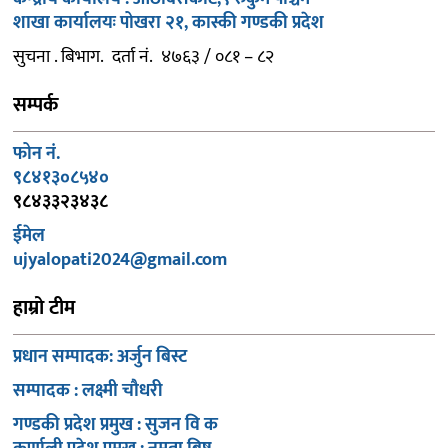
शाखा कार्यालयः पोखरा २१, कास्की गण्डकी प्रदेश
सुचना . बिभाग. दर्ता नं. ४७६३ / ०८१ – ८२
सम्पर्क
फोन नं.
९८४१३०८५४०
९८४३३२३४३८
ईमेल
ujyalopati2024@gmail.com
हाम्रो टीम
प्रधान सम्पादक: अर्जुन बिस्ट
सम्पादक : लक्ष्मी चौधरी
गण्डकी प्रदेश प्रमुख : सुजन वि क