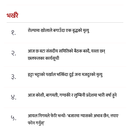
भर्खरै
१.
रोल्पामा खोलाले बगाउँदा एक वृद्धको मृत्यु
२.
आज छ वटा संसदीय समितिको बैठक बस्दै, यस्ता छन्
छलफलका कार्यसूची
३.
इट्टा भट्टाको पर्खाल भत्किँदा दुई जना मजदुरको मृत्यु
४.
आज कोशी, बागमती, गण्डकी र लुम्बिनी प्रदेशमा भारी वर्षा हुने
५.
आयल निगमले फेरि भन्याे- ‘बजारमा ग्यासको अभाव छैन, नपाए
फोन गर्नुस्’