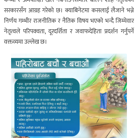
कच्चा र अमर्यादित खेल नबनाउनसमेतर बालेन शाह नेतृत्वको
सरकारसँग आग्रह गरेको छ। क्याबिनेटमा कसलाई लैजाने भन्ने
निर्णय गम्भीर राजनीतिक र नैतिक विषय भएको भन्दै जिम्मेवार
नेतृत्वले परिपक्वता, दूरदर्शिता र जवाफदेहिता प्रदर्शन गर्नुपर्ने
वक्तव्यमा उल्लेख छ।