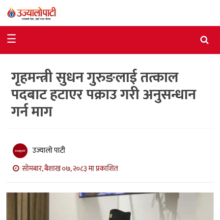
समाचार
☰
राजनीति
गृहमन्त्री सुधन गुरुङलाई तत्काल
विशेष
पदबाट हटाएर पक्राउ गरी अनुसन्धान
आर्थिक
गर्न माग
विचार
अन्तर्वार्ता
उज्यालो पाटी
मनोरञ्जन
सोमबार, बैशाख ०७, २०८३ मा प्रकाशित
विज्ञान
प्रविधि
खेलकुद