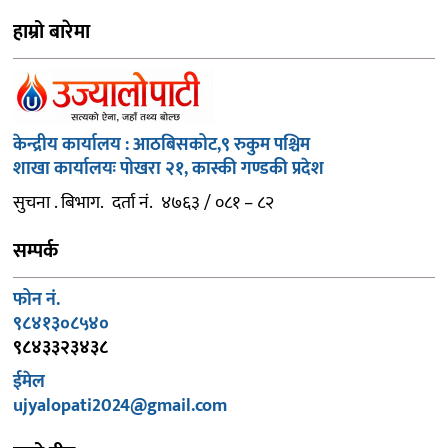
हाम्रो बारेमा
केन्द्रीय कार्यालय : आठबिसकोट,९ रुकुम पश्चिम
शाखा कार्यालयः पोखरा २१, कास्की गण्डकी प्रदेश
सुचना . बिभाग. दर्ता नं. ४७६३ / ०८१ – ८२
सम्पर्क
फोन नं.
९८४१३०८५४०
९८४३३२३४३८
ईमेल
ujyalopati2024@gmail.com