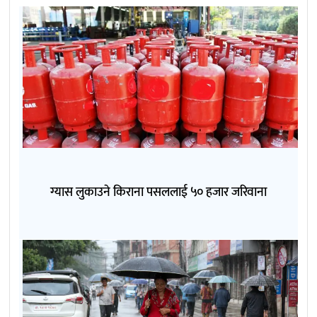
ग्यास लुकाउने किराना पसललाई ५० हजार जरिवाना