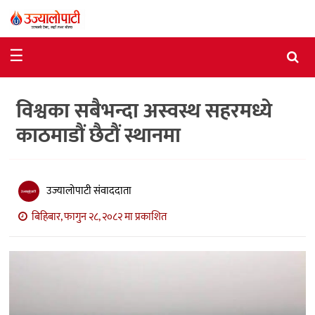
समाचार
☰
राजनीति
विश्वका सबैभन्दा अस्वस्थ सहरमध्ये
विशेष
काठमाडौं छैटौं स्थानमा
आर्थिक
विचार
उज्यालोपाटी संवाददाता
अन्तर्वार्ता
बिहिबार, फागुन २८, २०८२ मा प्रकाशित
मनोरञ्जन
विज्ञान
प्रविधि
खेलकुद