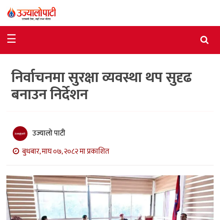
समाचार
☰
राजनीति
निर्वाचनमा सुरक्षा व्यवस्था थप सुदृढ
विशेष
बनाउन निर्देशन
आर्थिक
विचार
उज्यालो पाटी
अन्तर्वार्ता
बुधबार, माघ ०७, २०८२ मा प्रकाशित
मनोरञ्जन
विज्ञान
प्रविधि
खेलकुद