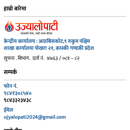
हाम्रो बारेमा
केन्द्रीय कार्यालय : आठबिसकोट,९ रुकुम पश्चिम
शाखा कार्यालयः पोखरा २१, कास्की गण्डकी प्रदेश
सुचना . बिभाग. दर्ता नं. ४७६३ / ०८१ – ८२
सम्पर्क
फोन नं.
९८४१३०८५४०
९८४३३२३४३८
ईमेल
ujyalopati2024@gmail.com