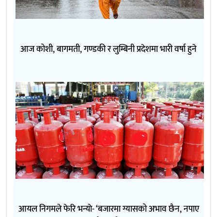
आज कोशी, बागमती, गण्डकी र लुम्बिनी प्रदेशमा भारी वर्षा हुने
आयल निगमले फेरि भन्याे- ‘बजारमा ग्यासको अभाव छैन, नपाए