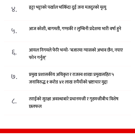
४.
इट्टा भट्टाको पर्खाल भत्किँदा दुई जना मजदुरको मृत्यु
५.
आज कोशी, बागमती, गण्डकी र लुम्बिनी प्रदेशमा भारी वर्षा हुने
६.
आयल निगमले फेरि भन्याे- ‘बजारमा ग्यासको अभाव छैन, नपाए
फोन गर्नुस्’
७.
प्रमुख प्रशासकीय अधिकृत र राजस्व शाखा प्रमुखसहित ५
जनाविरुद्ध १ करोड ४१ लाख रुपैयाँको भ्रष्टाचार मुद्दा
८.
तराईको सुरक्षा अवस्थाबारे प्रधानमन्त्री र गृहमन्त्रीबीच विशेष
छलफल