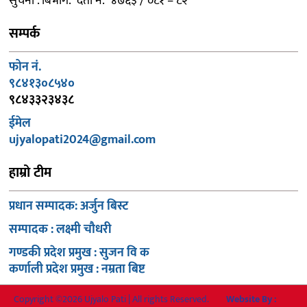
सुचना . बिभाग. दर्ता नं. ४७६३ / ०८१ – ८२
सम्पर्क
फोन नं.
९८४१३०८५४०
९८४३३२३४३८
ईमेल
ujyalopati2024@gmail.com
हाम्रो टीम
प्रधान सम्पादक: अर्जुन बिस्ट
सम्पादक : लक्ष्मी चौधरी
गण्डकी प्रदेश प्रमुख : सुजन वि क
कर्णाली प्रदेश प्रमुख : नम्रता बिष्ट
Copyright ©2026 Ujyalo Pati | All rights Reserved.
Website By :