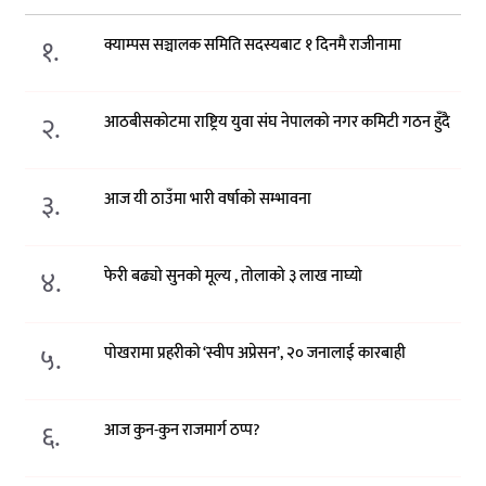
१.
क्याम्पस सञ्चालक समिति सदस्यबाट १ दिनमै राजीनामा
२.
आठबीसकोटमा राष्ट्रिय युवा संघ नेपालको नगर कमिटी गठन हुँदै
३.
आज यी ठाउँमा भारी वर्षाको सम्भावना
४.
फेरी बढ्यो सुनको मूल्य , तोलाको ३ लाख नाघ्यो
५.
पोखरामा प्रहरीको ‘स्वीप अप्रेसन’, २० जनालाई कारबाही
६.
आज कुन-कुन राजमार्ग ठप्प?