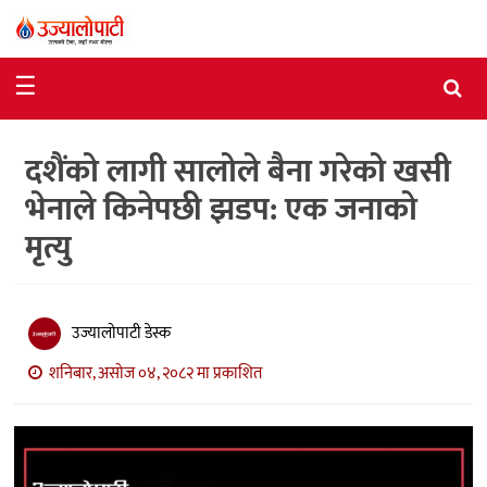
समाचार
☰
राजनीति
दशैंको लागी सालोले बैना गरेको खसी
विशेष
भेनाले किनेपछी झडप: एक जनाको
आर्थिक
मृत्यु
विचार
अन्तर्वार्ता
उज्यालोपाटी डेस्क
मनोरञ्जन
शनिबार, असोज ०४, २०८२ मा प्रकाशित
विज्ञान
प्रविधि
खेलकुद