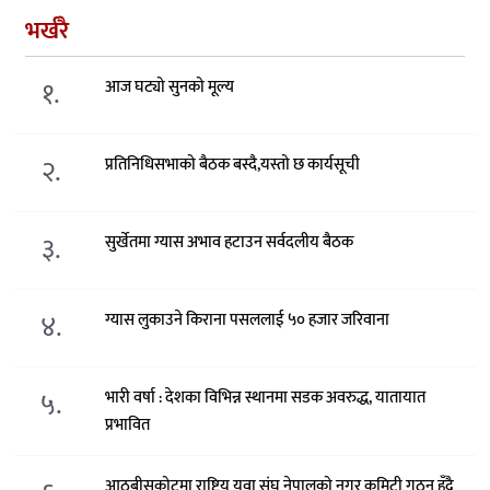
भर्खरै
१.
आज घट्यो सुनको मूल्य
२.
प्रतिनिधिसभाको बैठक बस्दै,यस्तो छ कार्यसूची
३.
सुर्खेतमा ग्यास अभाव हटाउन सर्वदलीय बैठक
४.
ग्यास लुकाउने किराना पसललाई ५० हजार जरिवाना
५.
भारी वर्षा : देशका विभिन्न स्थानमा सडक अवरुद्ध, यातायात
प्रभावित
आठबीसकोटमा राष्ट्रिय युवा संघ नेपालको नगर कमिटी गठन हुँदै