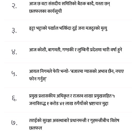
२.
आज छ वटा संसदीय समितिको बैठक बस्दै, यस्ता छन्
छलफलका कार्यसूची
३.
इट्टा भट्टाको पर्खाल भत्किँदा दुई जना मजदुरको मृत्यु
४.
आज कोशी, बागमती, गण्डकी र लुम्बिनी प्रदेशमा भारी वर्षा हुने
५.
आयल निगमले फेरि भन्याे- ‘बजारमा ग्यासको अभाव छैन, नपाए
फोन गर्नुस्’
६.
प्रमुख प्रशासकीय अधिकृत र राजस्व शाखा प्रमुखसहित ५
जनाविरुद्ध १ करोड ४१ लाख रुपैयाँको भ्रष्टाचार मुद्दा
७.
तराईको सुरक्षा अवस्थाबारे प्रधानमन्त्री र गृहमन्त्रीबीच विशेष
छलफल