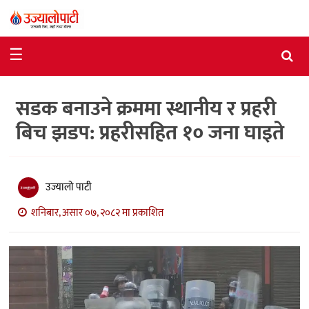
समाचार
☰
राजनीति
सडक बनाउने क्रममा स्थानीय र प्रहरी
विशेष
बिच झडप: प्रहरीसहित १० जना घाइते
आर्थिक
विचार
उज्यालो पाटी
अन्तर्वार्ता
शनिबार, असार ०७, २०८२ मा प्रकाशित
मनोरञ्जन
विज्ञान
प्रविधि
खेलकुद