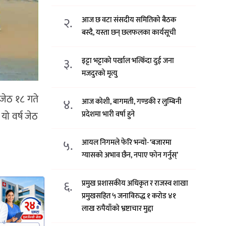
२.
आज छ वटा संसदीय समितिको बैठक
बस्दै, यस्ता छन् छलफलका कार्यसूची
३.
इट्टा भट्टाको पर्खाल भत्किँदा दुई जना
मजदुरको मृत्यु
 जेठ १८ गते
४.
आज कोशी, बागमती, गण्डकी र लुम्बिनी
 यो वर्ष जेठ
प्रदेशमा भारी वर्षा हुने
५.
आयल निगमले फेरि भन्याे- ‘बजारमा
ग्यासको अभाव छैन, नपाए फोन गर्नुस्’
६.
प्रमुख प्रशासकीय अधिकृत र राजस्व शाखा
प्रमुखसहित ५ जनाविरुद्ध १ करोड ४१
लाख रुपैयाँको भ्रष्टाचार मुद्दा