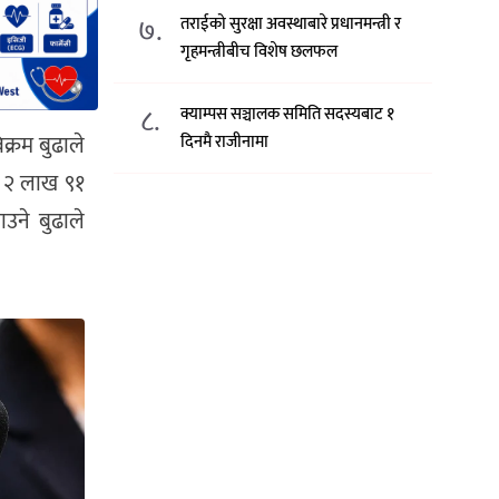
७.
तराईको सुरक्षा अवस्थाबारे प्रधानमन्त्री र
गृहमन्त्रीबीच विशेष छलफल
८.
क्याम्पस सञ्चालक समिति सदस्यबाट १
िक्रम बुढाले
दिनमै राजीनामा
े २ लाख ९१
उने बुढाले