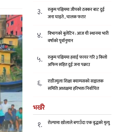
३.
रुकुम पश्चिममा जीपको ठक्कर बाट दुई
जना घाइते , चालक फरार
४.
विभागको बुलेटिन : आज यी स्थानमा भारी
वर्षाको पूर्वानुमान
५.
रुकुम पश्चिममा हवाई फायर गरि ३ किलो
अफिम सहित दुई जना पक्राउ
६.
राडीज्युला शिक्षा क्याम्पसको सञ्चालक
समिति अध्यक्षमा हरिभक्त निर्वाचित
भर्खरै
१.
रोल्पामा खोलाले बगाउँदा एक वृद्धको मृत्यु