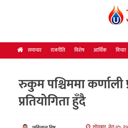
समाचार
राजनीति
विशेष
समाचार
राजनीति
विशेष
आर्थिक
विचार
आर्थिक
विचार
रुकुम पश्चिममा कर्णाली
अन्तर्वार्ता
मनोरञ्जन
प्रतियोगिता हुँदै
विज्ञान
प्रविधि
खेलकुद
सोमबार, जेठ ०५, २०
छबिलाल बिष्ट