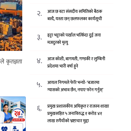
२.
आज छ वटा संसदीय समितिको बैठक
बस्दै, यस्ता छन् छलफलका कार्यसूची
३.
इट्टा भट्टाको पर्खाल भत्किँदा दुई जना
मजदुरको मृत्यु
४.
आज कोशी, बागमती, गण्डकी र लुम्बिनी
े कृतज्ञता
प्रदेशमा भारी वर्षा हुने
५.
आयल निगमले फेरि भन्याे- ‘बजारमा
ग्यासको अभाव छैन, नपाए फोन गर्नुस्’
६.
प्रमुख प्रशासकीय अधिकृत र राजस्व शाखा
प्रमुखसहित ५ जनाविरुद्ध १ करोड ४१
लाख रुपैयाँको भ्रष्टाचार मुद्दा