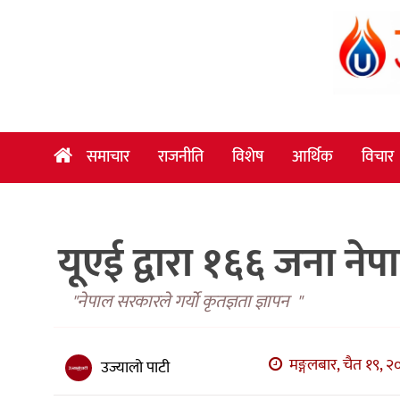
समाचार
राजनीति
विशेष
समाचार
राजनीति
विशेष
आर्थिक
विचार
आर्थिक
विचार
यूएई द्वारा १६६ जना न
अन्तर्वार्ता
मनोरञ्जन
"नेपाल सरकारले गर्यो कृतज्ञता ज्ञापन "
विज्ञान
प्रविधि
मङ्गलबार, चैत १९, २
उज्यालो पाटी
खेलकुद