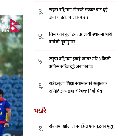
३.
रुकुम पश्चिममा जीपको ठक्कर बाट दुई
जना घाइते , चालक फरार
४.
विभागको बुलेटिन : आज यी स्थानमा भारी
वर्षाको पूर्वानुमान
५.
रुकुम पश्चिममा हवाई फायर गरि ३ किलो
अफिम सहित दुई जना पक्राउ
६.
राडीज्युला शिक्षा क्याम्पसको सञ्चालक
समिति अध्यक्षमा हरिभक्त निर्वाचित
भर्खरै
१.
रोल्पामा खोलाले बगाउँदा एक वृद्धको मृत्यु