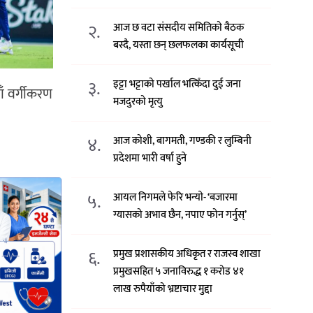
२.
आज छ वटा संसदीय समितिको बैठक
बस्दै, यस्ता छन् छलफलका कार्यसूची
३.
इट्टा भट्टाको पर्खाल भत्किँदा दुई जना
ाँ वर्गीकरण
मजदुरको मृत्यु
४.
आज कोशी, बागमती, गण्डकी र लुम्बिनी
प्रदेशमा भारी वर्षा हुने
५.
आयल निगमले फेरि भन्याे- ‘बजारमा
ग्यासको अभाव छैन, नपाए फोन गर्नुस्’
६.
प्रमुख प्रशासकीय अधिकृत र राजस्व शाखा
प्रमुखसहित ५ जनाविरुद्ध १ करोड ४१
लाख रुपैयाँको भ्रष्टाचार मुद्दा