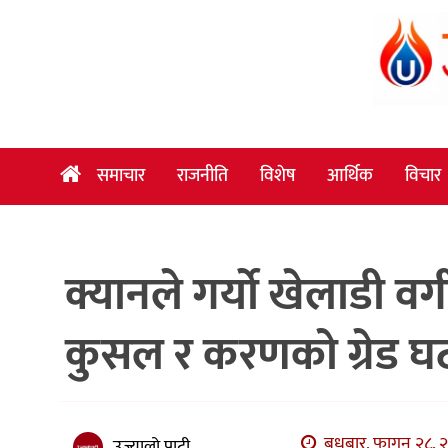
समाचार
राजनीति
विशेष
समाचार
राजनीति
विशेष
आर्थिक
विचार
आर्थिक
विचार
क्यानले गर्यो खेलाडी वर्
अन्तर्वार्ता
मनोरञ्जन
कुसल र करणको ग्रेड घट
विज्ञान
प्रविधि
खेलकुद
बुधबार, फागुन २८, २
उज्यालो पाटी