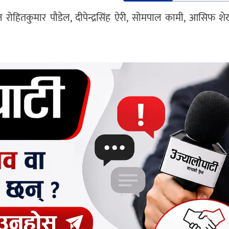
तान रोहितकुमार पौडेल, दीपेन्द्रसिंह ऐरी, सोमपाल कामी, आसिफ श