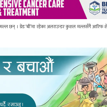
ल मल्ल छन् । ग्रेड ‘बी’मा रहेका अलराउन्डर कुशल मल्लसँगै आरिफ 