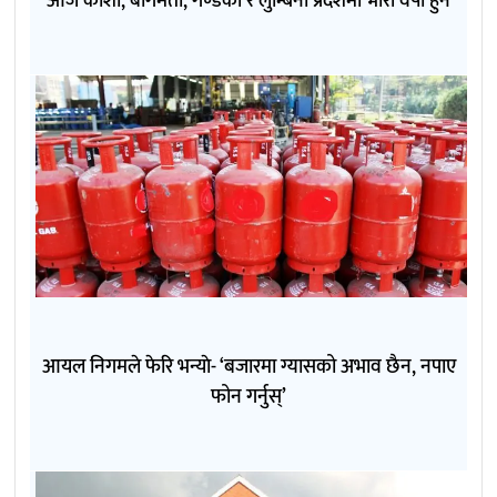
आज कोशी, बागमती, गण्डकी र लुम्बिनी प्रदेशमा भारी वर्षा हुने
आयल निगमले फेरि भन्याे- ‘बजारमा ग्यासको अभाव छैन, नपाए
फोन गर्नुस्’