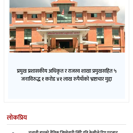
प्रमुख प्रशासकीय अधिकृत र राजस्व शाखा प्रमुखसहित ५
जनाविरुद्ध १ करोड ४१ लाख रुपैयाँको भ्रष्टाचार मुद्दा
लोकप्रिय
चुनावी हारको नैतिक जिम्मेवारी लिँदै रवि केसीले दिए पदबाट