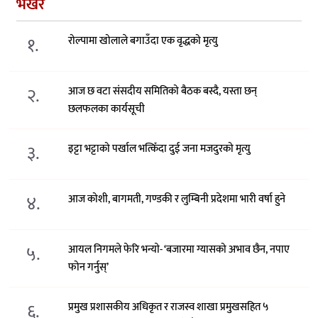
भर्खरै
१.
रोल्पामा खोलाले बगाउँदा एक वृद्धको मृत्यु
२.
आज छ वटा संसदीय समितिको बैठक बस्दै, यस्ता छन्
छलफलका कार्यसूची
३.
इट्टा भट्टाको पर्खाल भत्किँदा दुई जना मजदुरको मृत्यु
४.
आज कोशी, बागमती, गण्डकी र लुम्बिनी प्रदेशमा भारी वर्षा हुने
५.
आयल निगमले फेरि भन्याे- ‘बजारमा ग्यासको अभाव छैन, नपाए
फोन गर्नुस्’
६.
प्रमुख प्रशासकीय अधिकृत र राजस्व शाखा प्रमुखसहित ५