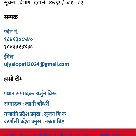
सुचना . बिभाग. दर्ता नं. ४७६३ / ०८१ – ८२
सम्पर्क
फोन नं.
९८४१३०८५४०
९८४३३२३४३८
ईमेल
ujyalopati2024@gmail.com
हाम्रो टीम
प्रधान सम्पादक: अर्जुन बिस्ट
सम्पादक : लक्ष्मी चौधरी
गण्डकी प्रदेश प्रमुख : सुजन वि क
कर्णाली प्रदेश प्रमुख : नम्रता बिष्ट
Copyright ©2026 Ujyalo Pati | All rights Reserved.
Website By :