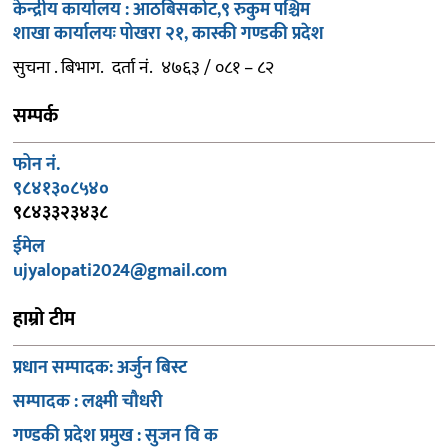
केन्द्रीय कार्यालय : आठबिसकोट,९ रुकुम पश्चिम
शाखा कार्यालयः पोखरा २१, कास्की गण्डकी प्रदेश
सुचना . बिभाग. दर्ता नं. ४७६३ / ०८१ – ८२
सम्पर्क
फोन नं.
९८४१३०८५४०
९८४३३२३४३८
ईमेल
ujyalopati2024@gmail.com
हाम्रो टीम
प्रधान सम्पादक: अर्जुन बिस्ट
सम्पादक : लक्ष्मी चौधरी
गण्डकी प्रदेश प्रमुख : सुजन वि क