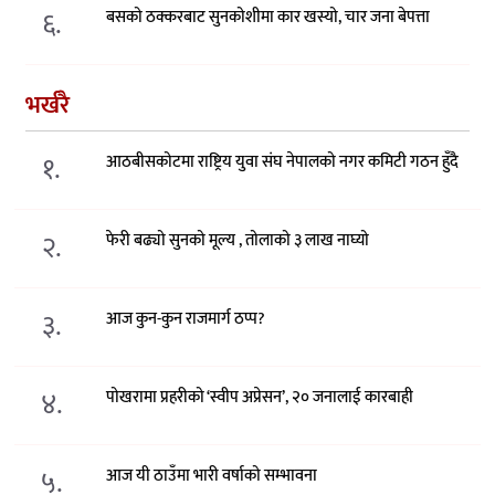
६.
बसको ठक्करबाट सुनकोशीमा कार खस्यो, चार जना बेपत्ता
भर्खरै
१.
आठबीसकोटमा राष्ट्रिय युवा संघ नेपालको नगर कमिटी गठन हुँदै
२.
फेरी बढ्यो सुनको मूल्य , तोलाको ३ लाख नाघ्यो
३.
आज कुन-कुन राजमार्ग ठप्प?
४.
पोखरामा प्रहरीको ‘स्वीप अप्रेसन’, २० जनालाई कारबाही
५.
आज यी ठाउँमा भारी वर्षाको सम्भावना