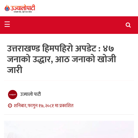
समाचार
☰
राजनीति
उत्तराखण्ड हिमपहिरो अपडेट : ४७
विशेष
जनाको उद्धार, आठ जनाको खोजी
आर्थिक
जारी
विचार
अन्तर्वार्ता
उज्यालो पाटी
मनोरञ्जन
शनिबार, फागुन १७, २०८१ मा प्रकाशित
विज्ञान
प्रविधि
खेलकुद