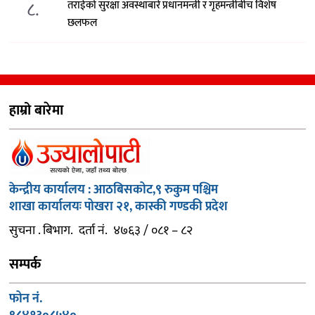
८.
तराईको सुरक्षा अवस्थाबारे प्रधानमन्त्री र गृहमन्त्रीबीच विशेष
छलफल
हाम्रो बारेमा
केन्द्रीय कार्यालय : आठबिसकोट,९ रुकुम पश्चिम
शाखा कार्यालयः पोखरा २१, कास्की गण्डकी प्रदेश
सुचना . बिभाग. दर्ता नं. ४७६३ / ०८१ – ८२
सम्पर्क
फोन नं.