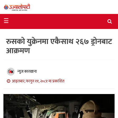
समाचार
☰
राजनीति
रुसको युक्रेनमा एकैसाथ २६७ ड्रोनबाट
विशेष
आक्रमण
आर्थिक
विचार
न्युज कारखाना
अन्तर्वार्ता
आइतबार, फागुन ११, २०८१ मा प्रकाशित
मनोरञ्जन
विज्ञान
प्रविधि
खेलकुद