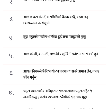
२.
३.
आज छ वटा संसदीय समितिको बैठक बस्दै, यस्ता छन्
छलफलका कार्यसूची
४.
इट्टा भट्टाको पर्खाल भत्किँदा दुई जना मजदुरको मृत्यु
५.
आज कोशी, बागमती, गण्डकी र लुम्बिनी प्रदेशमा भारी वर्षा हुने
६.
आयल निगमले फेरि भन्याे- ‘बजारमा ग्यासको अभाव छैन, नपाए
फोन गर्नुस्’
७.
प्रमुख प्रशासकीय अधिकृत र राजस्व शाखा प्रमुखसहित ५
जनाविरुद्ध १ करोड ४१ लाख रुपैयाँको भ्रष्टाचार मुद्दा