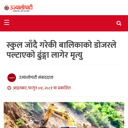
समाचार
☰
राजनीति
स्कुल जाँदै गरेकी बालिकाको डोजरले
विशेष
पल्टाएको ढुंङ्गा लागेर मृत्यु
आर्थिक
विचार
उज्यालोपाटी संवाददाता
अन्तर्वार्ता
आइतबार, फागुन ०४, २०८१ मा प्रकाशित
मनोरञ्जन
विज्ञान
प्रविधि
खेलकुद