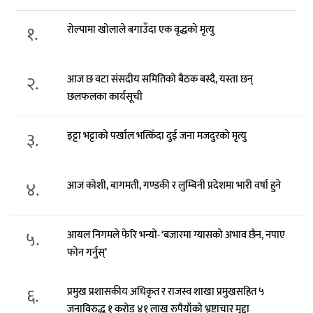
१.
रोल्पामा खोलाले बगाउँदा एक वृद्धको मृत्यु
२.
आज छ वटा संसदीय समितिको बैठक बस्दै, यस्ता छन्
छलफलका कार्यसूची
३.
इट्टा भट्टाको पर्खाल भत्किँदा दुई जना मजदुरको मृत्यु
४.
आज कोशी, बागमती, गण्डकी र लुम्बिनी प्रदेशमा भारी वर्षा हुने
५.
आयल निगमले फेरि भन्याे- ‘बजारमा ग्यासको अभाव छैन, नपाए
फोन गर्नुस्’
६.
प्रमुख प्रशासकीय अधिकृत र राजस्व शाखा प्रमुखसहित ५
जनाविरुद्ध १ करोड ४१ लाख रुपैयाँको भ्रष्टाचार मुद्दा