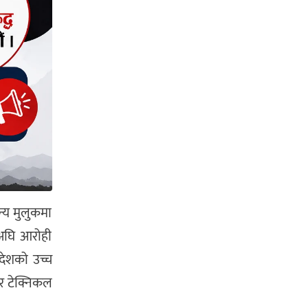
्य मुलुकमा
सअघि आरोही
ादेशको उच्च
र टेक्निकल