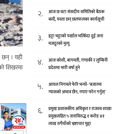
२.
आज छ वटा संसदीय समितिको बैठक
बस्दै, यस्ता छन् छलफलका कार्यसूची
३.
इट्टा भट्टाको पर्खाल भत्किँदा दुई जना
मजदुरको मृत्यु
 छन् । यही
४.
आज कोशी, बागमती, गण्डकी र लुम्बिनी
ुआको शिखरमा
प्रदेशमा भारी वर्षा हुने
५.
आयल निगमले फेरि भन्याे- ‘बजारमा
ग्यासको अभाव छैन, नपाए फोन गर्नुस्’
६.
प्रमुख प्रशासकीय अधिकृत र राजस्व शाखा
प्रमुखसहित ५ जनाविरुद्ध १ करोड ४१
लाख रुपैयाँको भ्रष्टाचार मुद्दा