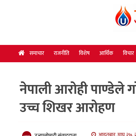
समाचार
राजनीति
विशेष
समाचार
राजनीति
विशेष
आर्थिक
विचार
आर्थिक
विचार
नेपाली आरोही पाण्डेले 
अन्तर्वार्ता
मनोरञ्जन
उच्च शिखर आरोहण
विज्ञान
प्रविधि
खेलकुद
आइतबार, माघ २७, २
उज्यालोपाटी संवाददाता