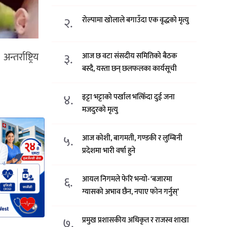
२.
रोल्पामा खोलाले बगाउँदा एक वृद्धको मृत्यु
र्राष्ट्रिय
३.
आज छ वटा संसदीय समितिको बैठक
बस्दै, यस्ता छन् छलफलका कार्यसूची
४.
इट्टा भट्टाको पर्खाल भत्किँदा दुई जना
मजदुरको मृत्यु
५.
आज कोशी, बागमती, गण्डकी र लुम्बिनी
प्रदेशमा भारी वर्षा हुने
६.
आयल निगमले फेरि भन्याे- ‘बजारमा
ग्यासको अभाव छैन, नपाए फोन गर्नुस्’
७.
प्रमुख प्रशासकीय अधिकृत र राजस्व शाखा