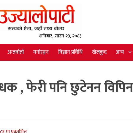
शनिबार, साउन २३, २०८३
अन्तर्वार्ता
मनोरञ्जन
विज्ञान प्रविधि
खेलकुद
अन्य
धक , फेरी पनि छुटेनन विपि
१ मा प्रकाशित