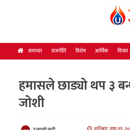
समाचार
राजनीति
विशेष
समाचार
राजनीति
विशेष
आर्थिक
विचार
आर्थिक
विचार
हमासले छाड्यो थप ३ बन्
अन्तर्वार्ता
मनोरञ्जन
जोशी
विज्ञान
प्रविधि
खेलकुद
शनिबार, माघ १९, २०८
उज्यालो पाटी