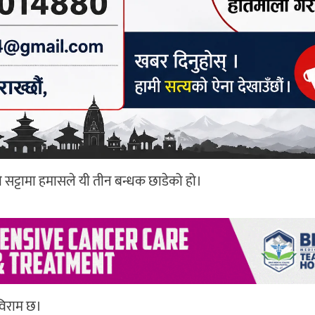
ो सट्टामा हमासले यी तीन बन्धक छाडेको हो।
विराम छ।