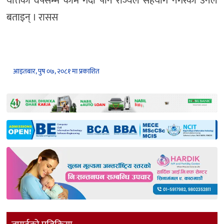
यत्तिका वर्षसम्म काम गर्दा पनि राज्यले सहयोग नगरेको उनले
बताइन् । रासस
आइतबार, पुष ०७, २०८१ मा प्रकाशित