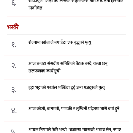
६.
राडीज्युला शिक्षा क्याम्पसको सञ्चालक समिति अध्यक्षमा हरिभक्त
निर्वाचित
भर्खरै
१.
रोल्पामा खोलाले बगाउँदा एक वृद्धको मृत्यु
२.
आज छ वटा संसदीय समितिको बैठक बस्दै, यस्ता छन्
छलफलका कार्यसूची
३.
इट्टा भट्टाको पर्खाल भत्किँदा दुई जना मजदुरको मृत्यु
४.
आज कोशी, बागमती, गण्डकी र लुम्बिनी प्रदेशमा भारी वर्षा हुने
५.
आयल निगमले फेरि भन्याे- ‘बजारमा ग्यासको अभाव छैन, नपाए