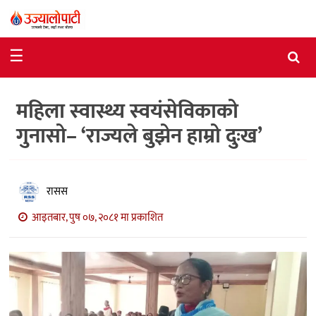
समाचार
☰
राजनीति
महिला स्वास्थ्य स्वयंसेविकाको
विशेष
गुनासो– ‘राज्यले बुझेन हाम्रो दुःख’
आर्थिक
विचार
रासस
अन्तर्वार्ता
आइतबार, पुष ०७, २०८१ मा प्रकाशित
मनोरञ्जन
विज्ञान
प्रविधि
खेलकुद