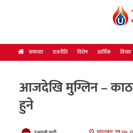
समाचार
राजनीति
विशेष
समाचार
राजनीति
विशेष
आर्थिक
विचार
आर्थिक
विचार
आजदेखि मुग्लिन – काठम
अन्तर्वार्ता
मनोरञ्जन
हुने
विज्ञान
प्रविधि
खेलकुद
आइतबार, पुष ०७, २०
उज्यालो पाटी