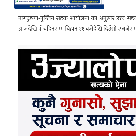
नागढुङगा-मुग्लिन सडक आयोजना का अनुसार उक्त सडक खण
आजदेखि पाँचदिनसम्म बिहान ११ बजेदेखि दिउँसो २ बजेसम्