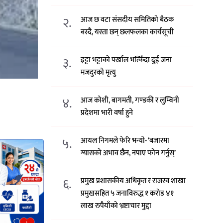
२.
आज छ वटा संसदीय समितिको बैठक
बस्दै, यस्ता छन् छलफलका कार्यसूची
३.
इट्टा भट्टाको पर्खाल भत्किँदा दुई जना
मजदुरको मृत्यु
४.
आज कोशी, बागमती, गण्डकी र लुम्बिनी
प्रदेशमा भारी वर्षा हुने
५.
आयल निगमले फेरि भन्याे- ‘बजारमा
ग्यासको अभाव छैन, नपाए फोन गर्नुस्’
६.
प्रमुख प्रशासकीय अधिकृत र राजस्व शाखा
प्रमुखसहित ५ जनाविरुद्ध १ करोड ४१
लाख रुपैयाँको भ्रष्टाचार मुद्दा