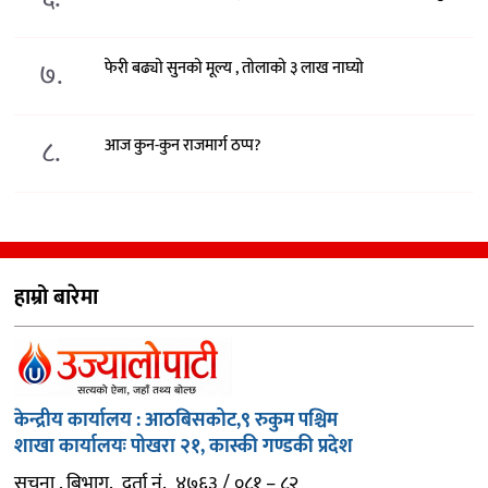
७.
फेरी बढ्यो सुनको मूल्य , तोलाको ३ लाख नाघ्यो
८.
आज कुन-कुन राजमार्ग ठप्प?
हाम्रो बारेमा
केन्द्रीय कार्यालय : आठबिसकोट,९ रुकुम पश्चिम
शाखा कार्यालयः पोखरा २१, कास्की गण्डकी प्रदेश
सुचना . बिभाग. दर्ता नं. ४७६३ / ०८१ – ८२