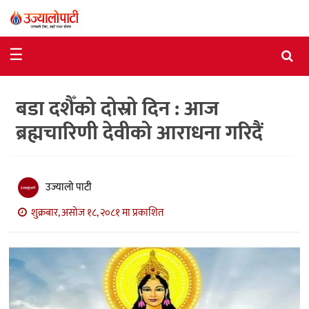
समाचार
☰
राजनीति
बडा दशैँको दोस्रो दिन : आज
विशेष
ब्रह्मचारिणी देवीको आराधना गरिदैं
आर्थिक
विचार
उज्यालो पाटी
अन्तर्वार्ता
शुक्रबार, असोज १८, २०८१ मा प्रकाशित
मनोरञ्जन
विज्ञान
प्रविधि
खेलकुद