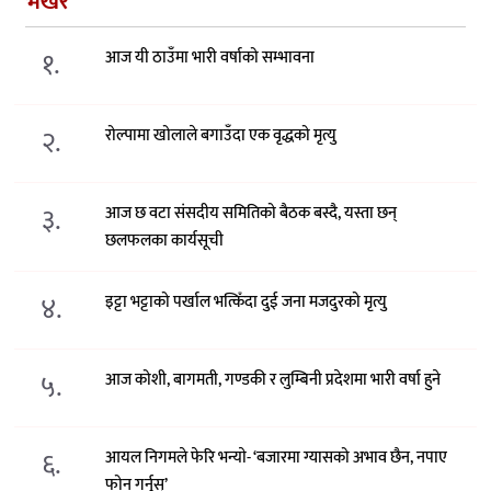
भर्खरै
१.
आज यी ठाउँमा भारी वर्षाको सम्भावना
२.
रोल्पामा खोलाले बगाउँदा एक वृद्धको मृत्यु
३.
आज छ वटा संसदीय समितिको बैठक बस्दै, यस्ता छन्
छलफलका कार्यसूची
४.
इट्टा भट्टाको पर्खाल भत्किँदा दुई जना मजदुरको मृत्यु
५.
आज कोशी, बागमती, गण्डकी र लुम्बिनी प्रदेशमा भारी वर्षा हुने
६.
आयल निगमले फेरि भन्याे- ‘बजारमा ग्यासको अभाव छैन, नपाए
फोन गर्नुस्’