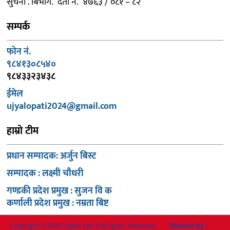
सुचना . बिभाग. दर्ता नं. ४७६३ / ०८१ – ८२
सम्पर्क
फोन नं.
९८४१३०८५४०
९८४३३२३४३८
ईमेल
ujyalopati2024@gmail.com
हाम्रो टीम
प्रधान सम्पादक: अर्जुन बिस्ट
सम्पादक : लक्ष्मी चौधरी
गण्डकी प्रदेश प्रमुख : सुजन वि क
कर्णाली प्रदेश प्रमुख : नम्रता बिष्ट
Copyright ©2026 Ujyalo Pati | All rights Reserved.
Website By :