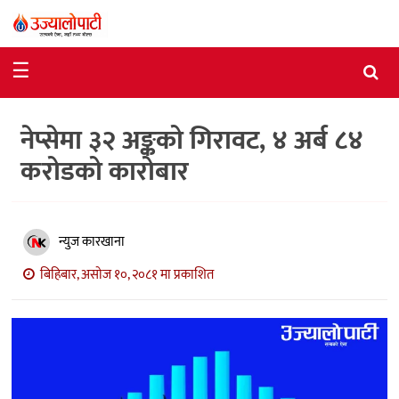
समाचार
☰
राजनीति
नेप्सेमा ३२ अङ्कको गिरावट, ४ अर्ब ८४
विशेष
करोडको कारोबार
आर्थिक
विचार
न्युज कारखाना
अन्तर्वार्ता
बिहिबार, असोज १०, २०८१ मा प्रकाशित
मनोरञ्जन
विज्ञान
प्रविधि
खेलकुद