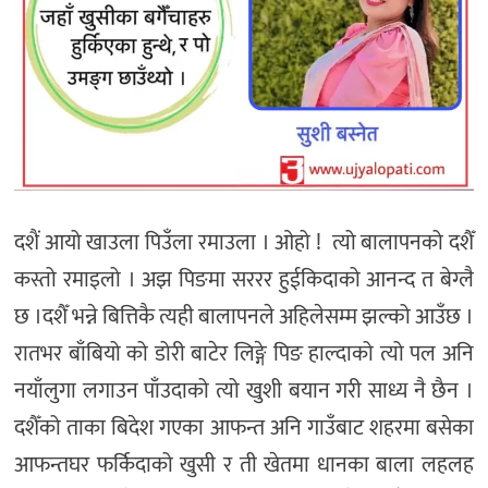
अन्य
दशैं
आयो
खाउला
पिउँला
रमाउला
।
ओहो
!
त्यो
बालापनको
दशैँ
कस्तो
रमाइलो
।
अझ
पिङमा
सररर
हुईकिदाको
आनन्द
त
बेग्लै
छ
।
दशैँ
भन्ने
बित्तिकै
त्यही
बालापनले
अहिलेसम्म
झल्को
आउँछ
।
रातभर
बाँबियो
को
डोरी
बाटेर
लिङ्गे
पिङ
हाल्दाको
त्यो
पल
अनि
नयाँ
लुगा
लगाउन
पाँउदाको
त्यो
खुशी
बयान
गरी
साध्य
नै
छैन
।
दशैँको
ताका
बिदेश
गएका
आफन्त
अनि
गाउँबाट
शहरमा
बसेका
आफन्त
घर
फर्किदाको
खुसी
र
ती
खेतमा
धानका
बाला
लहलह