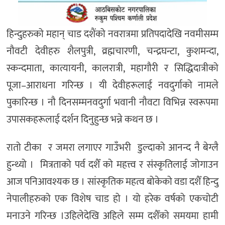
हिन्दुहरुको
महान्
चाड
दशैंको
नवरात्रमा
प्रतिपदादेखि
नवमीसम्म
नौवटी
देवीहरु
शैलपुत्री
,
व्रह्मचारणी
,
चन्द्रघन्टा
,
कुशमन्दा
,
स्कन्दमाता
,
कात्यायनी
,
कालरात्री
,
महागौरी
र
सिद्धिदात्रीको
पूजा
–
आराधना
गरिन्छ
।
यी
देवीहरूलाई
नवदुर्गाको
नामले
पुकारिन्छ
।
नौ
दिनसम्म
नवदुर्गा
भवानी
नौवटा
विभिन्न
स्वरूपमा
उपासकहरूलाई
दर्शन
दिनुहुन्छ
भन्ने
कथन
छ
।
रातो
टीका
र
जमरा
लगाएर
गाउँभरी
डुल्दाको
आनन्द
नै
बेग्लै
हुन्थ्यो
।
मित्रताको
पर्व
दशैँ
को
महत्त्व
र
संस्कृतिलाई
जोगाउन
आज
पनि
आवश्यक
छ
।
सांस्कृतिक
महत्व
बोकेको
वडा
दशैँ
हिन्दु
नेपालीहरुको
एक
विशेष
चाड
हो
।
यो
हरेक
वर्षको
एकचोटी
मनाउने
गरिन्छ
।
उहिलेदेखि
अहिले
सम्म
दशैँको
समयमा
हामी