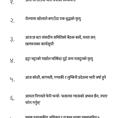
१.
आज यी ठाउँमा भारी वर्षाको सम्भावना
२.
रोल्पामा खोलाले बगाउँदा एक वृद्धको मृत्यु
३.
आज छ वटा संसदीय समितिको बैठक बस्दै, यस्ता छन्
छलफलका कार्यसूची
४.
इट्टा भट्टाको पर्खाल भत्किँदा दुई जना मजदुरको मृत्यु
५.
आज कोशी, बागमती, गण्डकी र लुम्बिनी प्रदेशमा भारी वर्षा हुने
६.
आयल निगमले फेरि भन्याे- ‘बजारमा ग्यासको अभाव छैन, नपाए
फोन गर्नुस्’
प्रमुख प्रशासकीय अधिकृत र राजस्व शाखा प्रमुखसहित ५