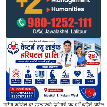
गाउँमा
कमेरोले
घर
रङ्ग्याएको
देखेपछी
अब
दशैँ
कहिले
आउँछ