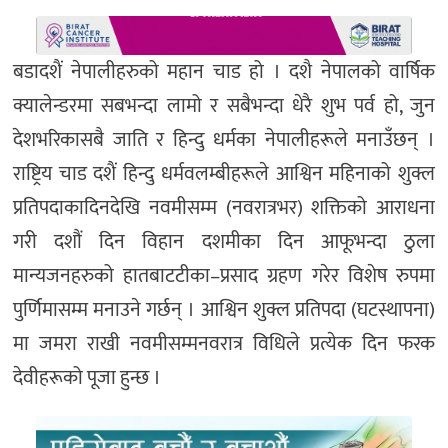
बडादशैं
नेपालीहरुको
महान
चाड
हो
।
दशै
नेपालको
वार्षिक
क्यालेन्डरमा
सबभन्दा
लामो
र
सबैभन्दा
धेरै
शुभ
पर्व
हो
,
जुन
देशभरिका
सबै
जाति
र
हिन्दु
धर्मका
नेपालीहरूले
मनाउँछन्
।
राष्ट्रिय
चाड
दशैं
हिन्दु
धर्मवलम्बीहरूले
आश्विन
महिनाको
शुक्ल
प्रतिपदाका
दिनदेखि
नवमीसम्म
(
नवरात्रभर
)
शक्तिको
आराधना
गरी
दशौं
दिन
विहान
दशमीका
दिन
आफूभन्दा
ठुला
मान्यजनहरुको
हातबाट
टीका
–
प्रसाद
ग्रहण
गरेर
विशेष
रुपमा
पुर्णिमासम्म
मनाउने
गर्छन्
।
आश्विन
शुक्ल
प्रतिपदा
(
घटस्थापना
)
मा
जमरा
राखी
नवमीसम्म
नवरात्र
विधिले
प्रत्येक
दिन
फरक
देवीहरूको
पूजा
हुन्छ
।