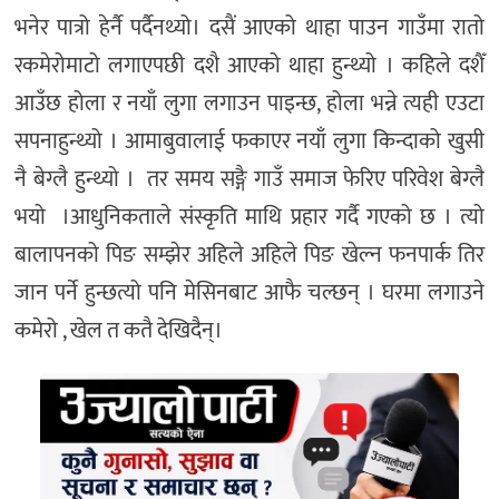
भनेर
पात्रो
हेर्नै
पर्दैनथ्यो।
दसैं
आएको
थाहा
पाउन
गाउँमा
रातो
र
कमेरोमाटो
लगाएपछी
दशै
आएको
थाहा
हुन्थ्यो
।
कहिले
दशैँ
आउँछ
होला
र
नयाँ
लुगा
लगाउन
पाइन्छ
,
होला
भन्ने
त्यही
एउटा
सपना
हुन्थ्यो
।
आमाबुवालाई
फकाएर
नयाँ
लुगा
किन्दाको
खुसी
नै
बेग्लै
हुन्थ्यो
।
तर
समय
सङ्गै
गाउँ
समाज
फेरिए
परिवेश
बेग्लै
भयो
।
आधुनिकताले
संस्कृति
माथि
प्रहार
गर्दै
गएको
छ
।
त्यो
बालापनको
पिङ
सम्झेर
अहिले
अहिले
पिङ
खेल्न
फनपार्क
तिर
जान
पर्ने
हुन्छ
त्यो
पनि
मेसिनबाट
आफै
चल्छन्
।
घरमा
लगाउने
कमेरो
,
खेल
त
कतै
देखिदैन्।