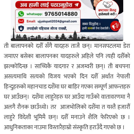
ती
बालापनको
दशैँ
सँगै
यादहरु
ताजै
छन्।
मानसपटलमा
डेरा
जमाएर
बसेका
बालापनका
यादहरुले
अहिले
पनि
त्यही
दशैँको
झल्को
दिन्छ
।
साच्चिकै
यादगार
र
अजम्वरी
छन्।
ती
बचपना
असत्यमाथि
सत्यको
विजय
भएको
दिन
दशैँ
अर्थात
नेपाली
हिन्दुहरुको
महान
चाड
दशैंमा
घर
बाहिर
गएका
सम्पूर्ण
आफन्तहरु
घर
आउँछन्।
दशैंमा
लाहुरेहरु
घर
आउँदा
गाउँको
वातावरणमा
नै
अलगै
रौनक
छाउँथ्यो
।
तर
आजभोलिको
दशैंमा
त
यस्तै
हजारौं
लाहुरे
विदेशी
भूमिमै
छन्।
दशैँ
मनाउने
शैलि
फेरिएको
छ
।
आधुनिकताका
नाउमा
विस्तारै
हाम्रो
संस्कृति
हराउँदै
गएको
छ
।