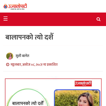
समाचार
☰
राजनीति
बालापनको त्यो दशैँ
विशेष
आर्थिक
विचार
सुशी बस्नेत
मङ्गलबार, असोज ०८, २०८१ मा प्रकाशित
अन्तर्वार्ता
मनोरञ्जन
विज्ञान
प्रविधि
खेलकुद