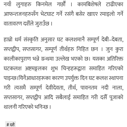
नयाँ
लुगाहरु
किनमेल
गर्छौँ
।
कामबिशेषले
टाढीएका
आफन्तजनहरुसँग
भेटघाट
गर्ने
र
संगै
बसेर
खाएर
रमाइलो
गर्ने
वातावरण
दशैँले
जुराउँछ
।
हाम्रो
धर्म
संस्कृति
अनुसार
घट
कलशमानै
सम्पूर्ण
देबी
–
देबता
,
सप्तद्वीप
,
सप्तसागर
,
सम्पूर्ण
तीर्थहरु
निहित
छन
।
जुन
कुरा
कालीका
पुराण
भन्ने
ग्रन्थमा
उल्लेख
भएको
छ।
यसका
अतिरिक्त
घटकलश
अष्टमङ्गलका
शुभ
चिन्हहरूद्वारा
समाहित
गरिएको
पाइन्छ।
यिनैआधारहरूका
कारण
उपर्युक्त
दिन
घट
कलश
स्थापना
गरी
त्यसमै
सम्पूर्ण
देवीदेवता
,
तीर्थ
,
पावनतम
नदी
नाला
,
सप्तसागर
,
सप्तद्वीप
आदि
सबैलाई
समाहित
गरी
दसैँ
पूजाको
थालनी
गरिएको
भनिन्छ
।
दशैं