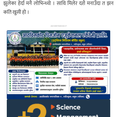
झुलेका
हेर्दा
मनै
लोभिन्थ्यो
।
साथि
मिलेर
दशै
मनाउँदा
त
झन
कति
खुसी
हो
।
ADVERTISEMENT