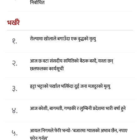
निर्वाचित
भर्खरै
१.
रोल्पामा खोलाले बगाउँदा एक वृद्धको मृत्यु
२.
आज छ वटा संसदीय समितिको बैठक बस्दै, यस्ता छन्
छलफलका कार्यसूची
३.
इट्टा भट्टाको पर्खाल भत्किँदा दुई जना मजदुरको मृत्यु
४.
आज कोशी, बागमती, गण्डकी र लुम्बिनी प्रदेशमा भारी वर्षा हुने
५.
आयल निगमले फेरि भन्याे- ‘बजारमा ग्यासको अभाव छैन, नपाए
फोन गर्नुस्’