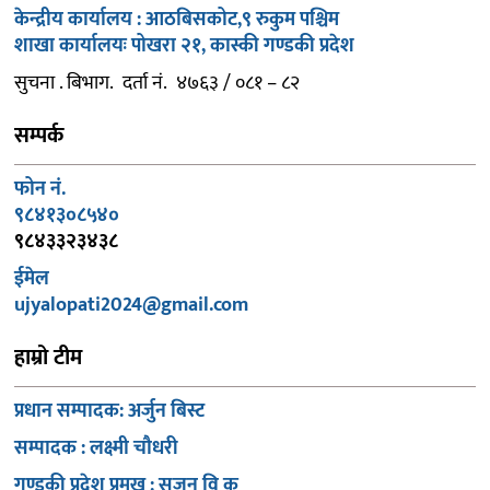
केन्द्रीय कार्यालय : आठबिसकोट,९ रुकुम पश्चिम
शाखा कार्यालयः पोखरा २१, कास्की गण्डकी प्रदेश
सुचना . बिभाग. दर्ता नं. ४७६३ / ०८१ – ८२
सम्पर्क
फोन नं.
९८४१३०८५४०
९८४३३२३४३८
ईमेल
ujyalopati2024@gmail.com
हाम्रो टीम
प्रधान सम्पादक: अर्जुन बिस्ट
सम्पादक : लक्ष्मी चौधरी
गण्डकी प्रदेश प्रमुख : सुजन वि क