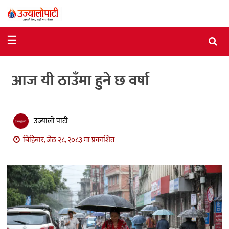
समाचार
☰
राजनीति
आज यी ठाउँमा हुने छ वर्षा
विशेष
आर्थिक
विचार
उज्यालो पाटी
बिहिबार, जेठ २८, २०८३ मा प्रकाशित
अन्तर्वार्ता
मनोरञ्जन
विज्ञान
प्रविधि
खेलकुद