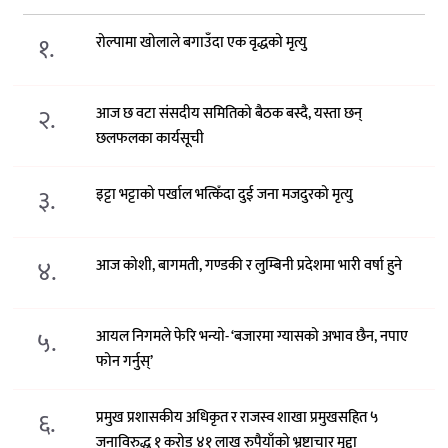
१.
रोल्पामा खोलाले बगाउँदा एक वृद्धको मृत्यु
२.
आज छ वटा संसदीय समितिको बैठक बस्दै, यस्ता छन्
छलफलका कार्यसूची
३.
इट्टा भट्टाको पर्खाल भत्किँदा दुई जना मजदुरको मृत्यु
४.
आज कोशी, बागमती, गण्डकी र लुम्बिनी प्रदेशमा भारी वर्षा हुने
५.
आयल निगमले फेरि भन्याे- ‘बजारमा ग्यासको अभाव छैन, नपाए
फोन गर्नुस्’
६.
प्रमुख प्रशासकीय अधिकृत र राजस्व शाखा प्रमुखसहित ५
जनाविरुद्ध १ करोड ४१ लाख रुपैयाँको भ्रष्टाचार मुद्दा