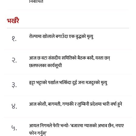
निर्वाचित
भर्खरै
१.
रोल्पामा खोलाले बगाउँदा एक वृद्धको मृत्यु
२.
आज छ वटा संसदीय समितिको बैठक बस्दै, यस्ता छन्
छलफलका कार्यसूची
३.
इट्टा भट्टाको पर्खाल भत्किँदा दुई जना मजदुरको मृत्यु
४.
आज कोशी, बागमती, गण्डकी र लुम्बिनी प्रदेशमा भारी वर्षा हुने
५.
आयल निगमले फेरि भन्याे- ‘बजारमा ग्यासको अभाव छैन, नपाए
फोन गर्नुस्’