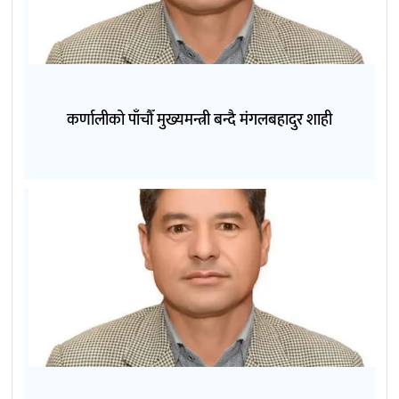
कर्णालीको पाँचौँ मुख्यमन्त्री बन्दै मंगलबहादुर शाही