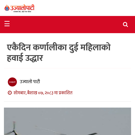
समाचार
☰
राजनीति
एकैदिन कर्णालीका दुई महिलाको
विशेष
हवाई उद्धार
आर्थिक
विचार
उज्यालो पाटी
अन्तर्वार्ता
सोमबार, बैशाख ०७, २०८३ मा प्रकाशित
मनोरञ्जन
विज्ञान
प्रविधि
खेलकुद