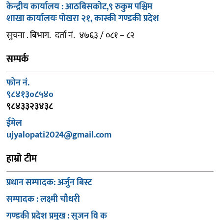
केन्द्रीय कार्यालय : आठबिसकोट,९ रुकुम पश्चिम
शाखा कार्यालयः पोखरा २१, कास्की गण्डकी प्रदेश
सुचना . बिभाग. दर्ता नं. ४७६३ / ०८१ – ८२
सम्पर्क
फोन नं.
९८४१३०८५४०
९८४३३२३४३८
ईमेल
ujyalopati2024@gmail.com
हाम्रो टीम
प्रधान सम्पादक: अर्जुन बिस्ट
सम्पादक : लक्ष्मी चौधरी
गण्डकी प्रदेश प्रमुख : सुजन वि क