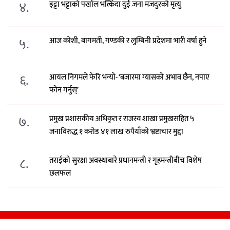
४.
इट्टा भट्टाको पर्खाल भत्किँदा दुई जना मजदुरको मृत्यु
५.
आज कोशी, बागमती, गण्डकी र लुम्बिनी प्रदेशमा भारी वर्षा हुने
६.
आयल निगमले फेरि भन्याे- ‘बजारमा ग्यासको अभाव छैन, नपाए
फोन गर्नुस्’
७.
प्रमुख प्रशासकीय अधिकृत र राजस्व शाखा प्रमुखसहित ५
जनाविरुद्ध १ करोड ४१ लाख रुपैयाँको भ्रष्टाचार मुद्दा
८.
तराईको सुरक्षा अवस्थाबारे प्रधानमन्त्री र गृहमन्त्रीबीच विशेष
छलफल