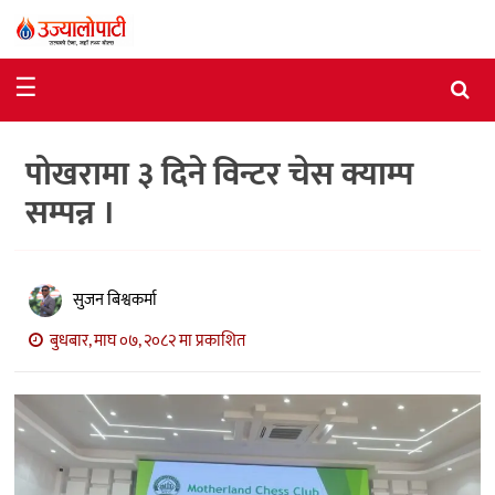
समाचार
☰
राजनीति
पोखरामा ३ दिने विन्टर चेस क्याम्प
विशेष
सम्पन्न ।
आर्थिक
विचार
सुजन बिश्वकर्मा
अन्तर्वार्ता
बुधबार, माघ ०७, २०८२ मा प्रकाशित
मनोरञ्जन
विज्ञान
प्रविधि
खेलकुद