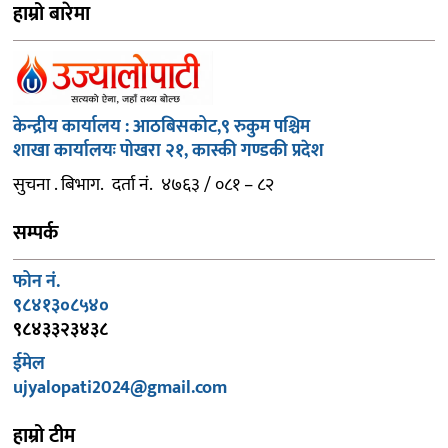
हाम्रो बारेमा
केन्द्रीय कार्यालय : आठबिसकोट,९ रुकुम पश्चिम
शाखा कार्यालयः पोखरा २१, कास्की गण्डकी प्रदेश
सुचना . बिभाग. दर्ता नं. ४७६३ / ०८१ – ८२
सम्पर्क
फोन नं.
९८४१३०८५४०
९८४३३२३४३८
ईमेल
ujyalopati2024@gmail.com
हाम्रो टीम