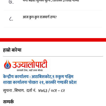
७.
फेरी बढ्यो सुनको मूल्य , तोलाको ३ लाख नाघ्यो
८.
आज कुन-कुन राजमार्ग ठप्प?
हाम्रो बारेमा
केन्द्रीय कार्यालय : आठबिसकोट,९ रुकुम पश्चिम
शाखा कार्यालयः पोखरा २१, कास्की गण्डकी प्रदेश
सुचना . बिभाग. दर्ता नं. ४७६३ / ०८१ – ८२
सम्पर्क