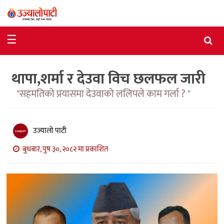
समाचार
☰
राजनीति
थापा,शर्मा र देउवा विच छलफल जारी
विशेष
"सहमतिको प्रयासमा देउवाको ललिपले काम गर्ला ? "
आर्थिक
विचार
उज्यालो पाटी
अन्तर्वार्ता
बुधबार, पुष ३०, २०८२ मा प्रकाशित
मनोरञ्जन
विज्ञान
प्रविधि
खेलकुद