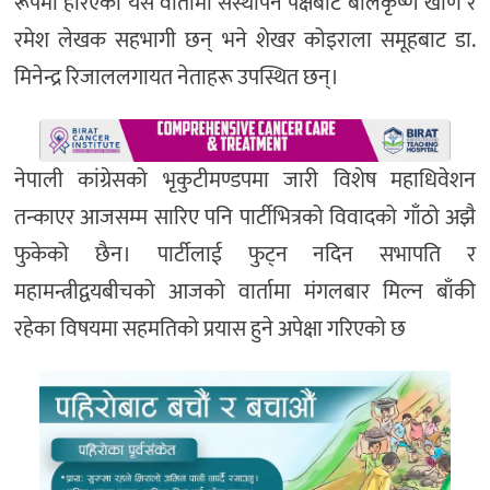
रूपमा हेरिएको यस वार्तामा संस्थापन पक्षबाट बालकृष्ण खाण र
रमेश लेखक सहभागी छन् भने शेखर कोइराला समूहबाट डा.
मिनेन्द्र रिजाललगायत नेताहरू उपस्थित छन्।
नेपाली कांग्रेसको भृकुटीमण्डपमा जारी विशेष महाधिवेशन
तन्काएर आजसम्म सारिए पनि पार्टीभित्रको विवादको गाँठो अझै
फुकेको छैन। पार्टीलाई फुट्न नदिन सभापति र
महामन्त्रीद्वयबीचको आजको वार्तामा मंगलबार मिल्न बाँकी
रहेका विषयमा सहमतिको प्रयास हुने अपेक्षा गरिएको छ