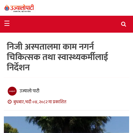
समाचार
☰
राजनीति
निजी अस्पतालमा काम नगर्न
विशेष
चिकित्सक तथा स्वास्थ्यकर्मीलाई
आर्थिक
निर्देशन
विचार
अन्तर्वार्ता
उज्यालो पाटी
मनोरञ्जन
बुधबार, भदौ ०४, २०८२ मा प्रकाशित
विज्ञान
प्रविधि
खेलकुद