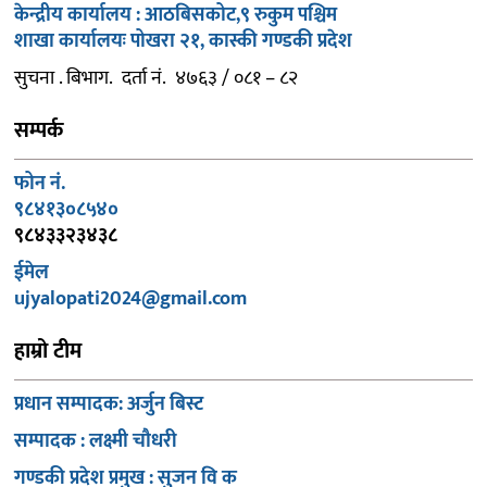
केन्द्रीय कार्यालय : आठबिसकोट,९ रुकुम पश्चिम
शाखा कार्यालयः पोखरा २१, कास्की गण्डकी प्रदेश
सुचना . बिभाग. दर्ता नं. ४७६३ / ०८१ – ८२
सम्पर्क
फोन नं.
९८४१३०८५४०
९८४३३२३४३८
ईमेल
ujyalopati2024@gmail.com
हाम्रो टीम
प्रधान सम्पादक: अर्जुन बिस्ट
सम्पादक : लक्ष्मी चौधरी
गण्डकी प्रदेश प्रमुख : सुजन वि क