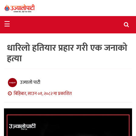
समाचार
☰
राजनीति
धारिलो हतियार प्रहार गरी एक जनाको
विशेष
हत्या
आर्थिक
विचार
उज्यालो पाटी
अन्तर्वार्ता
बिहिबार, साउन ०१, २०८२ मा प्रकाशित
मनोरञ्जन
विज्ञान
प्रविधि
खेलकुद