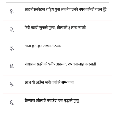
१.
आठबीसकोटमा राष्ट्रिय युवा संघ नेपालको नगर कमिटी गठन हुँदै
२.
फेरी बढ्यो सुनको मूल्य , तोलाको ३ लाख नाघ्यो
३.
आज कुन-कुन राजमार्ग ठप्प?
४.
पोखरामा प्रहरीको ‘स्वीप अप्रेसन’, २० जनालाई कारबाही
५.
आज यी ठाउँमा भारी वर्षाको सम्भावना
६.
रोल्पामा खोलाले बगाउँदा एक वृद्धको मृत्यु